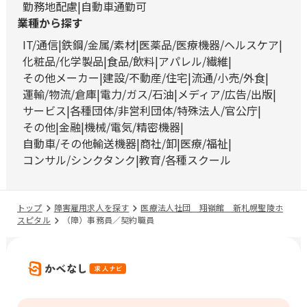
勤務地配慮
自動車通勤可
業種から探す
IT/通信
鉄鋼/金属/素材
医薬品/医療機器/ヘルスケア
化粧品/化学製品
食品/飲料
アパレル/繊維
その他メーカー
建設/不動産/住宅
流通/小売/外食
運輸/物流/倉庫
電力/ガス/石油
メディア/広告/出版
サービス
各種団体/非営利団体/特殊法人/官公庁
その他
金融
機械/電気/精密機器
自動車/その他輸送機器
商社/卸
医療/福祉
コンサル/シンクタンク
教育/各種スクール
トップ
障害雇用求人を探す
医療法人社団 翔嶺館 新札幌聖陵ホ
スピタル
（障）事務員／契約職員