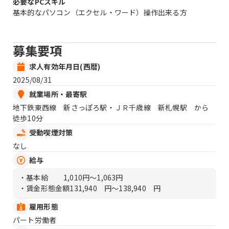
必要なPCスキル
基本的なパソコン（エクセル・ワード）操作出来る方
募集要項
求人有効年月日(西暦)
2025/08/31
就業場所・最寄駅
地下鉄東西線 新さっぽろ駅・ＪＲ千歳線 新札幌駅 から
徒歩10分
受動喫煙対策
なし
給与
・基本給
1,010円〜1,063円
・賃金形態金額
131,940 円〜138,940 円
雇用形態
パート労働者