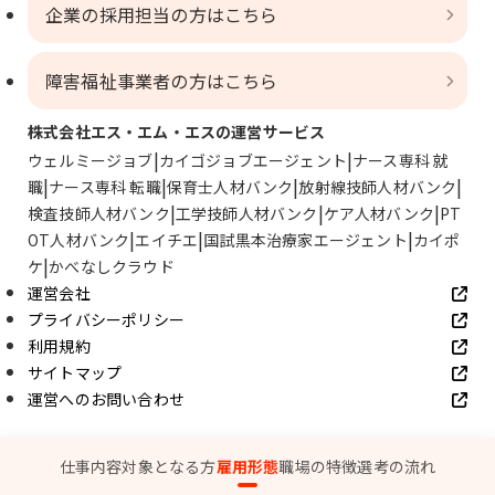
企業の採用担当の方はこちら
障害福祉事業者の方はこちら
株式会社エス・エム・エスの運営サービス
ウェルミージョブ
カイゴジョブエージェント
ナース専科 就
職
ナース専科 転職
保育士人材バンク
放射線技師人材バンク
検査技師人材バンク
工学技師人材バンク
ケア人材バンク
PT
OT人材バンク
エイチエ
国試黒本治療家エージェント
カイポ
ケ
かべなしクラウド
運営会社
プライバシーポリシー
利用規約
サイトマップ
運営へのお問い合わせ
© SMS Co., Ltd.
仕事内容
対象となる方
雇用形態
職場の特徴
選考の流れ