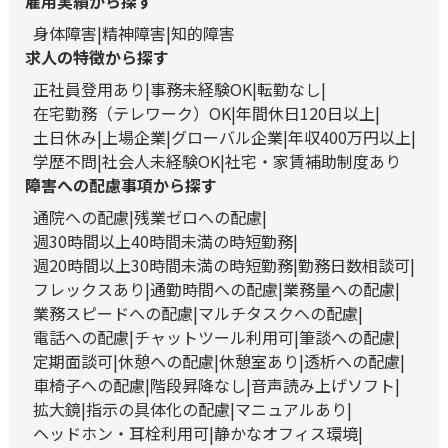
雇用実績から探す
身体障害
精神障害
知的障害
求人の特徴から探す
正社員登用あり
事務未経験OK
転勤なし
在宅勤務（テレワーク）OK
年間休日120日以上
土日休み
上場企業
グローバル企業
年収400万円以上
学歴不問
社会人未経験OK
社宅・家賃補助制度あり
障害への配慮事項から探す
通院への配慮
残業ゼロへの配慮
週30時間以上40時間未満の時短勤務
週20時間以上30時間未満の時短勤務
勤務日数相談可
フレックスあり
通勤時間への配慮
業務量への配慮
業務スピードへの配慮
マルチタスクへの配慮
電話への配慮
チャットツール利用可
筆談への配慮
定期面談可
休憩への配慮
休憩室あり
透析への配慮
車椅子への配慮
階段昇降なし
音声読み上げソフト
拡大鏡
指示の具体化の配慮
マニュアルあり
ヘッドホン・耳栓利用可
静かなオフィス環境