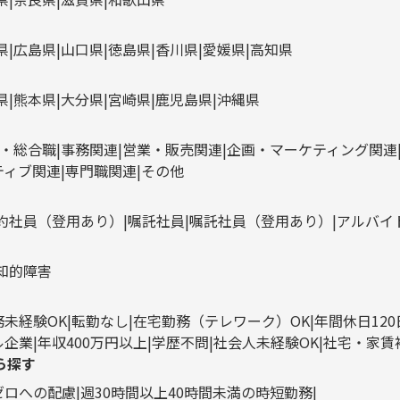
県
広島県
山口県
徳島県
香川県
愛媛県
高知県
県
熊本県
大分県
宮崎県
鹿児島県
沖縄県
・総合職
事務関連
営業・販売関連
企画・マーケティング関連
ティブ関連
専門職関連
その他
約社員（登用あり）
嘱託社員
嘱託社員（登用あり）
アルバイ
知的障害
務未経験OK
転勤なし
在宅勤務（テレワーク）OK
年間休日12
ル企業
年収400万円以上
学歴不問
社会人未経験OK
社宅・家賃
ら探す
ゼロへの配慮
週30時間以上40時間未満の時短勤務