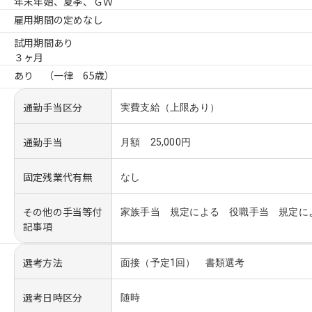
年末年始、夏季、ＧＷ
雇用期間の定めなし
試用期間あり
３ヶ月
あり （一律 65歳）
通勤手当区分
実費支給（上限あり）
通勤手当
月額 25,000円
固定残業代有無
なし
その他の手当等付
家族手当 規定による 役職手当 規定に
記事項
選考方法
面接（予定1回） 書類選考
選考日時区分
随時