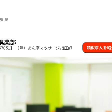
奈川県
倶楽部
類似求人を紹
7851】
（障）あん摩マッサージ指圧師