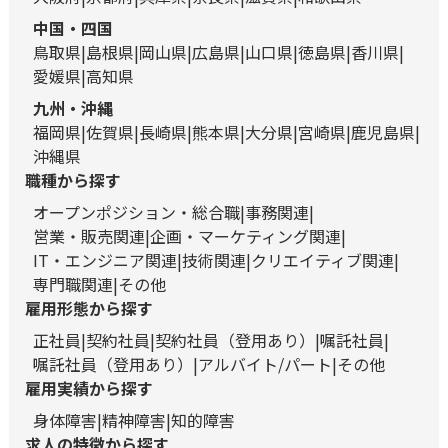
中国・四国
鳥取県
島根県
岡山県
広島県
山口県
徳島県
香川県
愛媛県
高知県
九州・沖縄
福岡県
佐賀県
長崎県
熊本県
大分県
宮崎県
鹿児島県
沖縄県
職種から探す
オープンポジション・総合職
事務関連
営業・販売関連
企画・マーケティング関連
IT・エンジニア関連
技術関連
クリエイティブ関連
専門職関連
その他
雇用形態から探す
正社員
契約社員
契約社員（登用あり）
嘱託社員
嘱託社員（登用あり）
アルバイト/パート
その他
雇用実績から探す
身体障害
精神障害
知的障害
求人の特徴から探す