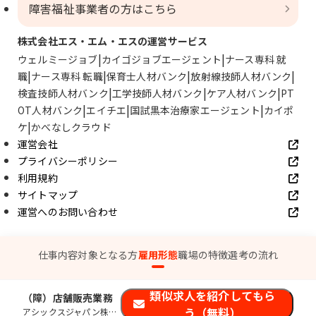
障害福祉事業者の方はこちら
株式会社エス・エム・エスの運営サービス
ウェルミージョブ
カイゴジョブエージェント
ナース専科 就
職
ナース専科 転職
保育士人材バンク
放射線技師人材バンク
検査技師人材バンク
工学技師人材バンク
ケア人材バンク
PT
OT人材バンク
エイチエ
国試黒本治療家エージェント
カイポ
ケ
かべなしクラウド
運営会社
プライバシーポリシー
利用規約
サイトマップ
運営へのお問い合わせ
© SMS Co., Ltd.
仕事内容
対象となる方
雇用形態
職場の特徴
選考の流れ
類似求人を紹介してもら
（障）店舗販売業務
う（無料）
アシックスジャパン株式会社