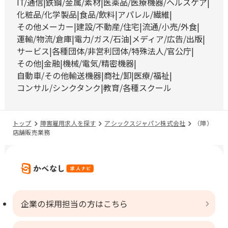
IT/通信
鉄鋼/金属/素材
医薬品/医療機器/ヘルスケア
化粧品/化学製品
食品/飲料
アパレル/繊維
その他メーカー
建設/不動産/住宅
流通/小売/外食
運輸/物流/倉庫
電力/ガス/石油
メディア/広告/出版
サービス
各種団体/非営利団体/特殊法人/官公庁
その他
金融
機械/電気/精密機器
自動車/その他輸送機器
商社/卸
医療/福祉
コンサル/シンクタンク
教育/各種スクール
トップ
障害雇用求人を探す
アシックスジャパン株式会社
（障）
店舗販売業務
企業の採用担当の方はこちら