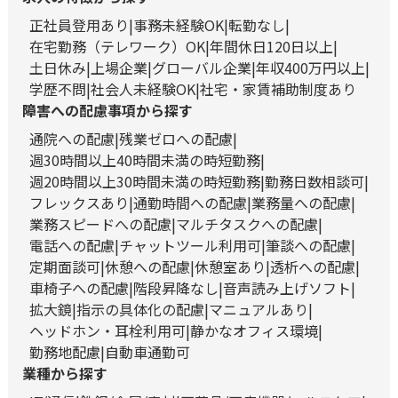
正社員登用あり
事務未経験OK
転勤なし
在宅勤務（テレワーク）OK
年間休日120日以上
土日休み
上場企業
グローバル企業
年収400万円以上
学歴不問
社会人未経験OK
社宅・家賃補助制度あり
障害への配慮事項から探す
通院への配慮
残業ゼロへの配慮
週30時間以上40時間未満の時短勤務
週20時間以上30時間未満の時短勤務
勤務日数相談可
フレックスあり
通勤時間への配慮
業務量への配慮
業務スピードへの配慮
マルチタスクへの配慮
電話への配慮
チャットツール利用可
筆談への配慮
定期面談可
休憩への配慮
休憩室あり
透析への配慮
車椅子への配慮
階段昇降なし
音声読み上げソフト
拡大鏡
指示の具体化の配慮
マニュアルあり
ヘッドホン・耳栓利用可
静かなオフィス環境
勤務地配慮
自動車通勤可
業種から探す