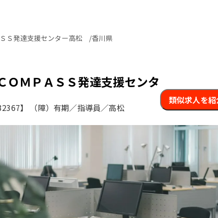
ＳＳ発達支援センター高松 /香川県
ＣＯＭＰＡＳＳ発達支援センタ
類似求人を紹
2367】
（障）有期／指導員／高松