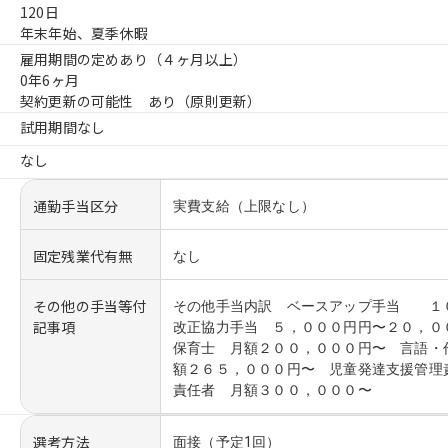
120日
年末年始、夏季休暇
雇用期間の定めあり（４ヶ月以上）
0年6ヶ月
契約更新の可能性 あり（原則更新）
試用期間なし
なし
通勤手当区分
実費支給（上限なし）
固定残業代有無
なし
その他の手当等付
その他手当内訳 ベースアップ手当 
記事項
改正協力手当 ５，０００円円〜２０，０
保育士 月額２００，０００円〜 言語・
額２６５，０００円〜 児童発達支援管理
責任者 月額３００，０００〜
選考方法
面接（予定1回）