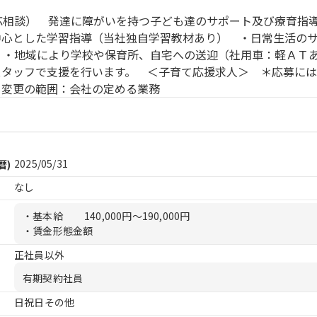
応相談） 発達に障がいを持つ子ども達のサポート及び療育
中心とした学習指導（当社独自学習教材あり） ・日常生活の
 ・地域により学校や保育所、自宅への送迎（社用車：軽ＡＴ
スタッフで支援を行います。 ＜子育て応援求人＞ ＊応募に
 変更の範囲：会社の定める業務
2025/05/31
暦)
なし
・基本給
140,000円〜190,000円
・賃金形態金額
正社員以外
有期契約社員
日祝日その他