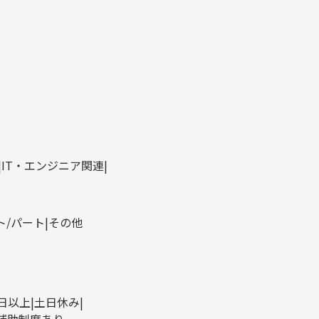
IT・エンジニア関連
ト/パート
その他
0日以上
土日休み
補助制度あり