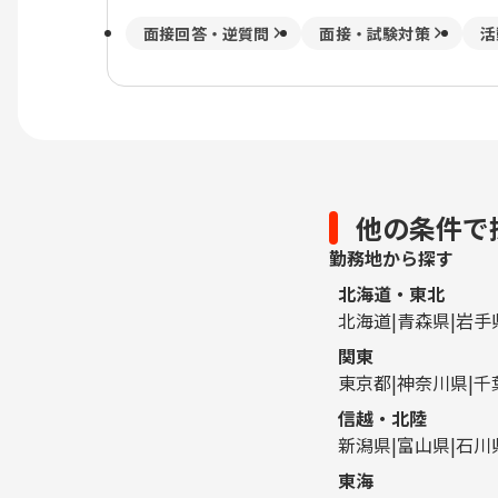
面接回答・逆質問
面接・試験対策
活
他の条件で
勤務地から探す
北海道・東北
北海道
青森県
岩手
関東
東京都
神奈川県
千
信越・北陸
新潟県
富山県
石川
東海