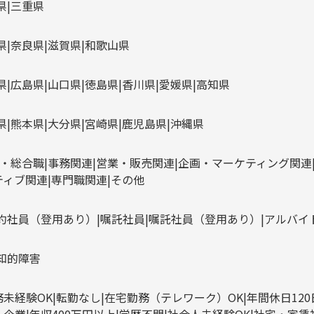
県
三重県
県
奈良県
滋賀県
和歌山県
県
広島県
山口県
徳島県
香川県
愛媛県
高知県
県
熊本県
大分県
宮崎県
鹿児島県
沖縄県
・総合職
事務関連
営業・販売関連
企画・マーケティング関連
ティブ関連
専門職関連
その他
約社員（登用あり）
嘱託社員
嘱託社員（登用あり）
アルバイ
知的障害
務未経験OK
転勤なし
在宅勤務（テレワーク）OK
年間休日12
ル企業
年収400万円以上
学歴不問
社会人未経験OK
社宅・家賃