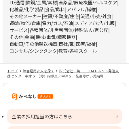
IT/通信
鉄鋼/金属/素材
医薬品/医療機器/ヘルスケア
化粧品/化学製品
食品/飲料
アパレル/繊維
その他メーカー
建設/不動産/住宅
流通/小売/外食
運輸/物流/倉庫
電力/ガス/石油
メディア/広告/出版
サービス
各種団体/非営利団体/特殊法人/官公庁
その他
金融
機械/電気/精密機器
自動車/その他輸送機器
商社/卸
医療/福祉
コンサル/シンクタンク
教育/各種スクール
トップ
障害雇用求人を探す
株式会社三葉 ＣＯＭＰＡＳＳ発達支
援センター中津
（障）指導員／中津Ｓ／発達障がい児指導
企業の採用担当の方はこちら