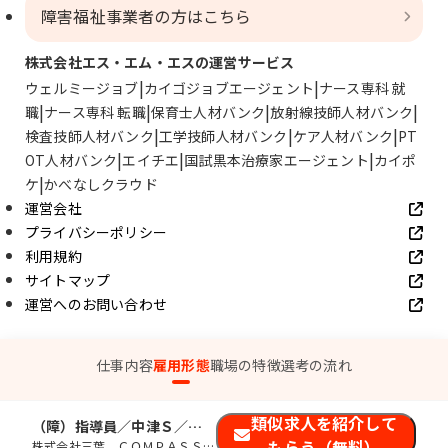
障害福祉事業者の方はこちら
株式会社エス・エム・エスの運営サービス
ウェルミージョブ
カイゴジョブエージェント
ナース専科 就
職
ナース専科 転職
保育士人材バンク
放射線技師人材バンク
検査技師人材バンク
工学技師人材バンク
ケア人材バンク
PT
OT人材バンク
エイチエ
国試黒本治療家エージェント
カイポ
ケ
かべなしクラウド
運営会社
プライバシーポリシー
利用規約
サイトマップ
運営へのお問い合わせ
© SMS Co., Ltd.
仕事内容
雇用形態
職場の特徴
選考の流れ
類似求人を紹介して
（障）指導員／中津Ｓ／発達障がい児指導
もらう（無料）
株式会社三葉 ＣＯＭＰＡＳＳ発達支援センター中津