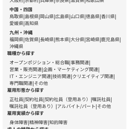
大阪府
京都府
兵庫県
奈良県
滋賀県
和歌山県
中国・四国
鳥取県
島根県
岡山県
広島県
山口県
徳島県
香川県
愛媛県
高知県
九州・沖縄
福岡県
佐賀県
長崎県
熊本県
大分県
宮崎県
鹿児島県
沖縄県
職種から探す
オープンポジション・総合職
事務関連
営業・販売関連
企画・マーケティング関連
IT・エンジニア関連
技術関連
クリエイティブ関連
専門職関連
その他
雇用形態から探す
正社員
契約社員
契約社員（登用あり）
嘱託社員
嘱託社員（登用あり）
アルバイト/パート
その他
雇用実績から探す
身体障害
精神障害
知的障害