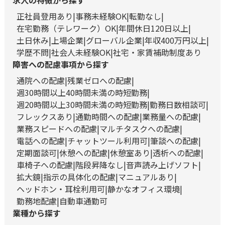
求人の特徴から探す
正社員登用あり
事務未経験OK
転勤なし
在宅勤務（テレワーク）OK
年間休日120日以上
土日休み
上場企業
グローバル企業
年収400万円以上
学歴不問
社会人未経験OK
社宅・家賃補助制度あり
障害への配慮事項から探す
通院への配慮
残業ゼロへの配慮
週30時間以上40時間未満の時短勤務
週20時間以上30時間未満の時短勤務
勤務日数相談可
フレックスあり
通勤時間への配慮
業務量への配慮
業務スピードへの配慮
マルチタスクへの配慮
電話への配慮
チャットツール利用可
筆談への配慮
定期面談可
休憩への配慮
休憩室あり
透析への配慮
車椅子への配慮
階段昇降なし
音声読み上げソフト
拡大鏡
指示の具体化の配慮
マニュアルあり
ヘッドホン・耳栓利用可
静かなオフィス環境
勤務地配慮
自動車通勤可
業種から探す