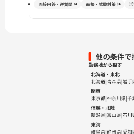
面接回答・逆質問
面接・試験対策
活
他の条件で
勤務地から探す
北海道・東北
北海道
青森県
岩手
関東
東京都
神奈川県
千
信越・北陸
新潟県
富山県
石川
東海
岐阜県
静岡県
愛知