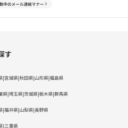
動中のメール連絡マナー
探す
県
宮城県
秋田県
山形県
福島県
葉県
埼玉県
茨城県
栃木県
群馬県
県
福井県
山梨県
長野県
県
三重県