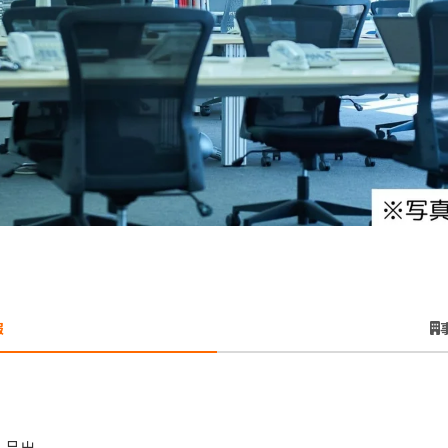
報
・品出