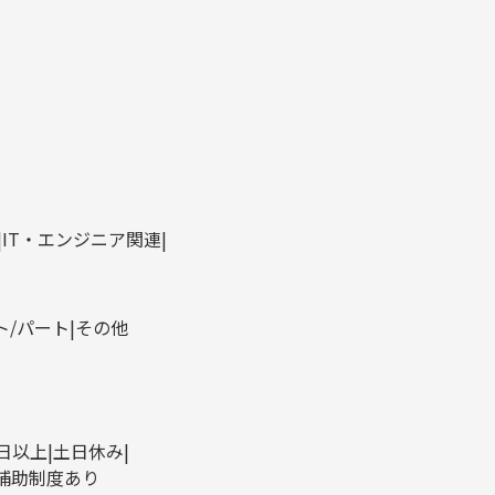
IT・エンジニア関連
ト/パート
その他
0日以上
土日休み
補助制度あり