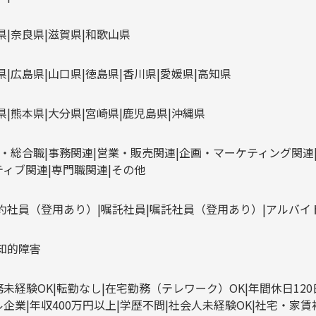
県
奈良県
滋賀県
和歌山県
県
広島県
山口県
徳島県
香川県
愛媛県
高知県
県
熊本県
大分県
宮崎県
鹿児島県
沖縄県
・総合職
事務関連
営業・販売関連
企画・マーケティング関連
ティブ関連
専門職関連
その他
約社員（登用あり）
嘱託社員
嘱託社員（登用あり）
アルバイ
知的障害
務未経験OK
転勤なし
在宅勤務（テレワーク）OK
年間休日12
ル企業
年収400万円以上
学歴不問
社会人未経験OK
社宅・家賃