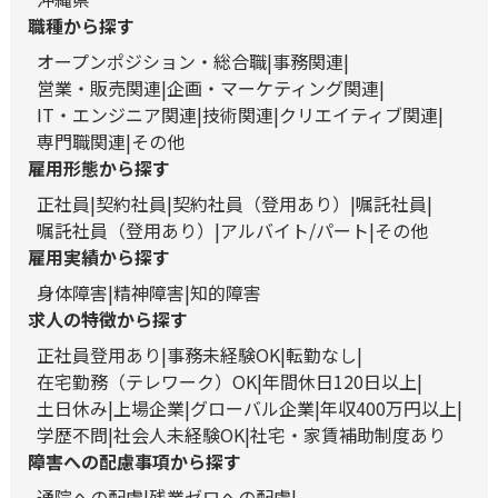
職種から探す
オープンポジション・総合職
事務関連
営業・販売関連
企画・マーケティング関連
IT・エンジニア関連
技術関連
クリエイティブ関連
専門職関連
その他
雇用形態から探す
正社員
契約社員
契約社員（登用あり）
嘱託社員
嘱託社員（登用あり）
アルバイト/パート
その他
雇用実績から探す
身体障害
精神障害
知的障害
求人の特徴から探す
正社員登用あり
事務未経験OK
転勤なし
在宅勤務（テレワーク）OK
年間休日120日以上
土日休み
上場企業
グローバル企業
年収400万円以上
学歴不問
社会人未経験OK
社宅・家賃補助制度あり
障害への配慮事項から探す
通院への配慮
残業ゼロへの配慮