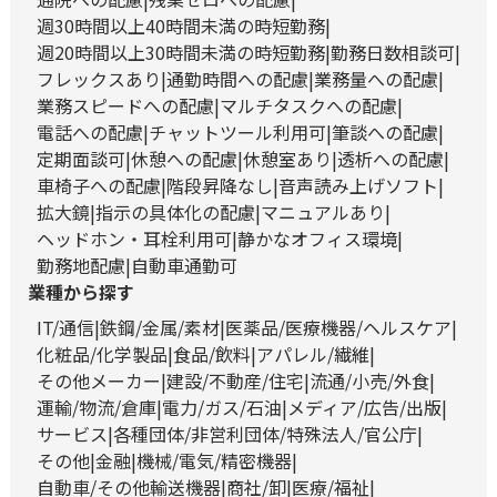
週30時間以上40時間未満の時短勤務
週20時間以上30時間未満の時短勤務
勤務日数相談可
フレックスあり
通勤時間への配慮
業務量への配慮
業務スピードへの配慮
マルチタスクへの配慮
電話への配慮
チャットツール利用可
筆談への配慮
定期面談可
休憩への配慮
休憩室あり
透析への配慮
車椅子への配慮
階段昇降なし
音声読み上げソフト
拡大鏡
指示の具体化の配慮
マニュアルあり
ヘッドホン・耳栓利用可
静かなオフィス環境
勤務地配慮
自動車通勤可
業種から探す
IT/通信
鉄鋼/金属/素材
医薬品/医療機器/ヘルスケア
化粧品/化学製品
食品/飲料
アパレル/繊維
その他メーカー
建設/不動産/住宅
流通/小売/外食
運輸/物流/倉庫
電力/ガス/石油
メディア/広告/出版
サービス
各種団体/非営利団体/特殊法人/官公庁
その他
金融
機械/電気/精密機器
自動車/その他輸送機器
商社/卸
医療/福祉