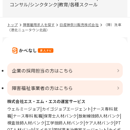
コンサル/シンクタンク
教育/各種スクール
トップ
障害雇用求人を探す
日産神奈川販売株式会社
（障）洗車
〈港北ニュータウン北店〉
企業の採用担当の方はこちら
障害福祉事業者の方はこちら
株式会社エス・エム・エスの運営サービス
ウェルミージョブ
カイゴジョブエージェント
ナース専科 就
職
ナース専科 転職
保育士人材バンク
放射線技師人材バンク
検査技師人材バンク
工学技師人材バンク
ケア人材バンク
PT
OT人材バンク
エイチエ
国試黒本治療家エージェント
カイポ