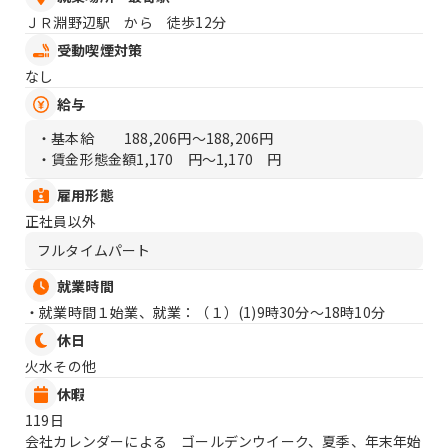
ＪＲ淵野辺駅 から 徒歩12分
受動喫煙対策
なし
給与
・基本給
188,206円〜188,206円
・賃金形態金額
1,170 円〜1,170 円
雇用形態
正社員以外
フルタイムパート
就業時間
・就業時間１始業、就業：（１）
(1)9時30分〜18時10分
休日
火水その他
休暇
119日
会社カレンダーによる ゴールデンウイーク、夏季、年末年始