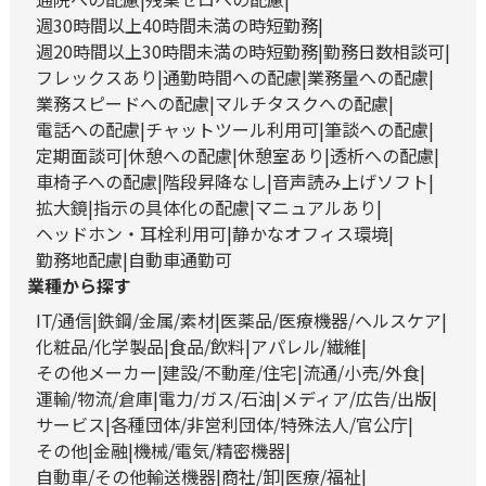
週30時間以上40時間未満の時短勤務
週20時間以上30時間未満の時短勤務
勤務日数相談可
フレックスあり
通勤時間への配慮
業務量への配慮
業務スピードへの配慮
マルチタスクへの配慮
電話への配慮
チャットツール利用可
筆談への配慮
定期面談可
休憩への配慮
休憩室あり
透析への配慮
車椅子への配慮
階段昇降なし
音声読み上げソフト
拡大鏡
指示の具体化の配慮
マニュアルあり
ヘッドホン・耳栓利用可
静かなオフィス環境
勤務地配慮
自動車通勤可
業種から探す
IT/通信
鉄鋼/金属/素材
医薬品/医療機器/ヘルスケア
化粧品/化学製品
食品/飲料
アパレル/繊維
その他メーカー
建設/不動産/住宅
流通/小売/外食
運輸/物流/倉庫
電力/ガス/石油
メディア/広告/出版
サービス
各種団体/非営利団体/特殊法人/官公庁
その他
金融
機械/電気/精密機器
自動車/その他輸送機器
商社/卸
医療/福祉