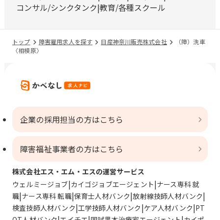
コンサル/シンクタンク
教育/各種スクール
トップ
障害雇用求人を探す
日産神奈川販売株式会社
（障）洗車
〈相模原〉
企業の採用担当の方はこちら
障害福祉事業者の方はこちら
株式会社エス・エム・エスの運営サービス
ウェルミージョブ
カイゴジョブエージェント
ナース専科 就
職
ナース専科 転職
保育士人材バンク
放射線技師人材バンク
検査技師人材バンク
工学技師人材バンク
ケア人材バンク
PT
OT人材バンク
エイチエ
国試黒本治療家エージェント
カイポ