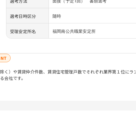
選考方法
面接（予定1回） 書類選考
選考日時区分
随時
受理安定所名
福岡南公共職業安定所
INT
除く）や賃貸仲介件数、賃貸住宅管理戸数でそれぞれ業界第１位にラ
る会社です。