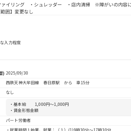
ファイリング ・シュレッダー ・店内清掃 ※障がいの内容
範囲】変更なし
単な入力程度
2025/09/30
暦)
西鉄天神大牟田線 春日原駅 から 車15分
なし
・基本給
1,000円〜1,000円
・賃金形態金額
パート労働者
・就業時間１始業、就業：（１）
(1)9時30分〜17時30分