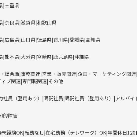
県
三重県
県
奈良県
滋賀県
和歌山県
県
広島県
山口県
徳島県
香川県
愛媛県
高知県
県
熊本県
大分県
宮崎県
鹿児島県
沖縄県
・総合職
事務関連
営業・販売関連
企画・マーケティング関連
ティブ関連
専門職関連
その他
約社員（登用あり）
嘱託社員
嘱託社員（登用あり）
アルバイ
知的障害
務未経験OK
転勤なし
在宅勤務（テレワーク）OK
年間休日12