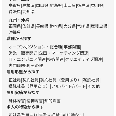
鳥取県
島根県
岡山県
広島県
山口県
徳島県
香川県
愛媛県
高知県
九州・沖縄
福岡県
佐賀県
長崎県
熊本県
大分県
宮崎県
鹿児島県
沖縄県
職種から探す
オープンポジション・総合職
事務関連
営業・販売関連
企画・マーケティング関連
IT・エンジニア関連
技術関連
クリエイティブ関連
専門職関連
その他
雇用形態から探す
正社員
契約社員
契約社員（登用あり）
嘱託社員
嘱託社員（登用あり）
アルバイト/パート
その他
雇用実績から探す
身体障害
精神障害
知的障害
求人の特徴から探す
正社員登用あり
事務未経験OK
転勤なし