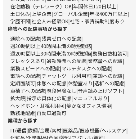
在宅勤務（テレワーク）OK
年間休日120日以上
土日休み
上場企業
グローバル企業
年収400万円以上
学歴不問
社会人未経験OK
社宅・家賃補助制度あり
障害への配慮事項から探す
通院への配慮
残業ゼロへの配慮
週30時間以上40時間未満の時短勤務
週20時間以上30時間未満の時短勤務
勤務日数相談可
フレックスあり
通勤時間への配慮
業務量への配慮
業務スピードへの配慮
マルチタスクへの配慮
電話への配慮
チャットツール利用可
筆談への配慮
定期面談可
休憩への配慮
休憩室あり
透析への配慮
車椅子への配慮
階段昇降なし
音声読み上げソフト
拡大鏡
指示の具体化の配慮
マニュアルあり
ヘッドホン・耳栓利用可
静かなオフィス環境
勤務地配慮
自動車通勤可
業種から探す
IT/通信
鉄鋼/金属/素材
医薬品/医療機器/ヘルスケア
化粧品/化学製品
食品/飲料
アパレル/繊維