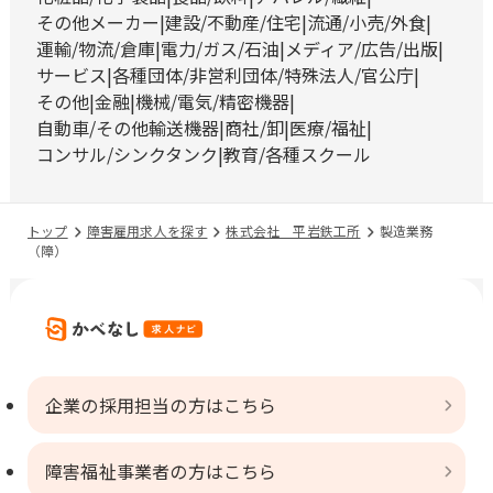
その他メーカー
建設/不動産/住宅
流通/小売/外食
運輸/物流/倉庫
電力/ガス/石油
メディア/広告/出版
サービス
各種団体/非営利団体/特殊法人/官公庁
その他
金融
機械/電気/精密機器
自動車/その他輸送機器
商社/卸
医療/福祉
コンサル/シンクタンク
教育/各種スクール
トップ
障害雇用求人を探す
株式会社 平岩鉄工所
製造業務
（障）
企業の採用担当の方はこちら
障害福祉事業者の方はこちら