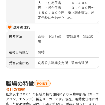
人 ・住宅手当 ４，４００
円 ・役付手当 ３，０００円〜
１５０，０００円 ※上記金額は、想
定年齢に合わせたもの。
選考の流れ
選考方法
面接（予定1回） 書類選考 筆記試
験
選考日時区分
随時
受理安定所名
刈谷公共職業安定所 碧南出張所
職場の特徴
POINT
会社の特徴
創業以来２００年の伝統と技術開発により自動車部品（カーエ
アコン、エンジン）製造メーカーです。現在、電動化仕様に対
応した部品増産に向け、工場を新設し、増員を図っています。