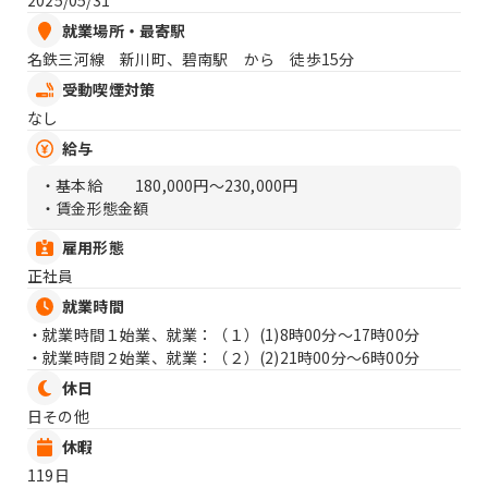
2025/05/31
就業場所・最寄駅
名鉄三河線 新川町、碧南駅 から 徒歩15分
受動喫煙対策
なし
給与
・基本給
180,000円〜230,000円
・賃金形態金額
雇用形態
正社員
就業時間
・就業時間１始業、就業：（１）
(1)8時00分〜17時00分
・就業時間２始業、就業：（２）
(2)21時00分〜6時00分
休日
日その他
休暇
119日