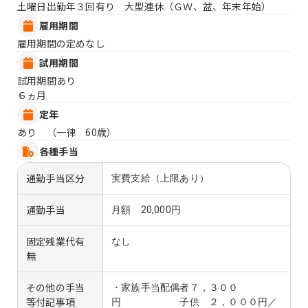
土曜日出勤年３回有り 大型連休（ＧＷ、盆、年末年始）
雇用期間
雇用期間の定めなし
試用期間
試用期間あり
６ヵ月
定年
あり （一律 60歳）
各種手当
通勤手当区分
実費支給（上限あり）
通勤手当
月額 20,000円
固定残業代有
なし
無
その他の手当
・家族手当配偶者７，３００
等付記事項
円 子供 ２，０００円／