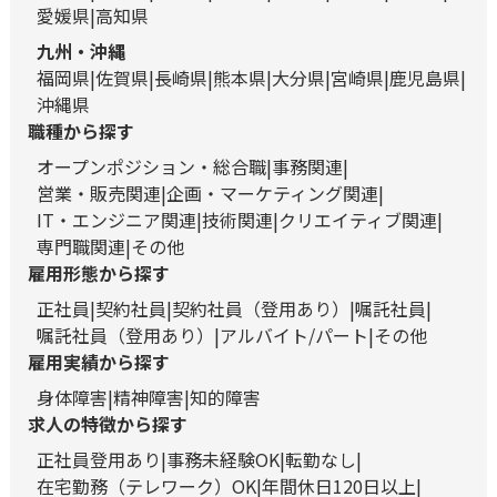
愛媛県
高知県
九州・沖縄
福岡県
佐賀県
長崎県
熊本県
大分県
宮崎県
鹿児島県
沖縄県
職種から探す
オープンポジション・総合職
事務関連
営業・販売関連
企画・マーケティング関連
IT・エンジニア関連
技術関連
クリエイティブ関連
専門職関連
その他
雇用形態から探す
正社員
契約社員
契約社員（登用あり）
嘱託社員
嘱託社員（登用あり）
アルバイト/パート
その他
雇用実績から探す
身体障害
精神障害
知的障害
求人の特徴から探す
正社員登用あり
事務未経験OK
転勤なし
在宅勤務（テレワーク）OK
年間休日120日以上