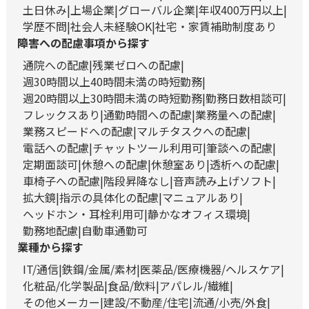
土日休み
上場企業
グローバル企業
年収400万円以上
学歴不問
社会人未経験OK
社宅・家賃補助制度あり
障害への配慮事項から探す
通院への配慮
残業ゼロへの配慮
週30時間以上40時間未満の時短勤務
週20時間以上30時間未満の時短勤務
勤務日数相談可
フレックスあり
通勤時間への配慮
業務量への配慮
業務スピードへの配慮
マルチタスクへの配慮
電話への配慮
チャットツール利用可
筆談への配慮
定期面談可
休憩への配慮
休憩室あり
透析への配慮
車椅子への配慮
階段昇降なし
音声読み上げソフト
拡大鏡
指示の具体化の配慮
マニュアルあり
ヘッドホン・耳栓利用可
静かなオフィス環境
勤務地配慮
自動車通勤可
業種から探す
IT/通信
鉄鋼/金属/素材
医薬品/医療機器/ヘルスケア
化粧品/化学製品
食品/飲料
アパレル/繊維
その他メーカー
建設/不動産/住宅
流通/小売/外食