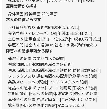
嘱託社員（登用あり）
アルバイト/パート
その他
雇用実績から探す
身体障害
精神障害
知的障害
求人の特徴から探す
正社員登用あり
事務未経験OK
転勤なし
在宅勤務（テレワーク）OK
年間休日120日以上
土日休み
上場企業
グローバル企業
年収400万円以上
学歴不問
社会人未経験OK
社宅・家賃補助制度あり
障害への配慮事項から探す
通院への配慮
残業ゼロへの配慮
週30時間以上40時間未満の時短勤務
週20時間以上30時間未満の時短勤務
勤務日数相談可
フレックスあり
通勤時間への配慮
業務量への配慮
業務スピードへの配慮
マルチタスクへの配慮
電話への配慮
チャットツール利用可
筆談への配慮
定期面談可
休憩への配慮
休憩室あり
透析への配慮
車椅子への配慮
階段昇降なし
音声読み上げソフト
拡大鏡
指示の具体化の配慮
マニュアルあり