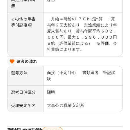
無
その他の手当
・月給＝時給×１７０ｈで計算 ・賞
等付記事項
与年２回支給あり 別途業績により年
度末賞与あり 賞与年間平均５０２，
０００円、最大１，２９６，０００円
支給（評価業績による） ※評価、会
社業績によります。
選考の流れ
選考方法
面接（予定1回） 書類選考 筆記試
験
選考日時区分
随時
受理安定所名
大森公共職業安定所