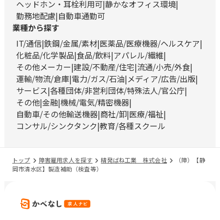
ヘッドホン・耳栓利用可
静かなオフィス環境
勤務地配慮
自動車通勤可
業種から探す
IT/通信
鉄鋼/金属/素材
医薬品/医療機器/ヘルスケア
化粧品/化学製品
食品/飲料
アパレル/繊維
その他メーカー
建設/不動産/住宅
流通/小売/外食
運輸/物流/倉庫
電力/ガス/石油
メディア/広告/出版
サービス
各種団体/非営利団体/特殊法人/官公庁
その他
金融
機械/電気/精密機器
自動車/その他輸送機器
商社/卸
医療/福祉
コンサル/シンクタンク
教育/各種スクール
トップ
障害雇用求人を探す
精発ばね工業 株式会社
（障）【静
岡市清水区】製造補助（検査等）