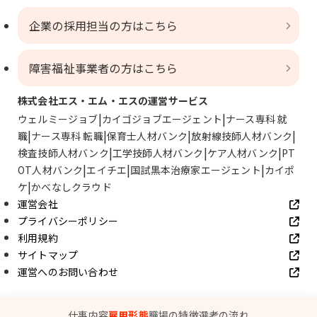
企業の採用担当の方はこちら
障害福祉事業者の方はこちら
株式会社エス・エム・エスの運営サービス
ウェルミージョブ
カイゴジョブエージェント
ナース専科 就
職
ナース専科 転職
保育士人材バンク
放射線技師人材バンク
検査技師人材バンク
工学技師人材バンク
ケア人材バンク
PT
OT人材バンク
エイチエ
国試黒本治療家エージェント
カイポ
ケ
かべなしクラウド
運営会社
プライバシーポリシー
利用規約
サイトマップ
運営へのお問い合わせ
© SMS Co., Ltd.
仕事内容
雇用形態
職場の特徴
選考の流れ