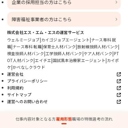
企業の採用担当の方はこちら
障害福祉事業者の方はこちら
株式会社エス・エム・エスの運営サービス
ウェルミージョブ
カイゴジョブエージェント
ナース専科 就
職
ナース専科 転職
保育士人材バンク
放射線技師人材バンク
検査技師人材バンク
工学技師人材バンク
ケア人材バンク
PT
OT人材バンク
エイチエ
国試黒本治療家エージェント
カイポ
ケ
かべなしクラウド
運営会社
プライバシーポリシー
利用規約
サイトマップ
運営へのお問い合わせ
© SMS Co., Ltd.
仕事内容
対象となる方
雇用形態
職場の特徴
選考の流れ