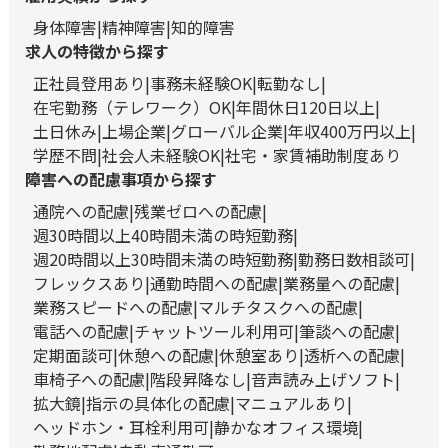
身体障害
精神障害
知的障害
求人の特徴から探す
正社員登用あり
事務未経験OK
転勤なし
在宅勤務（テレワーク）OK
年間休日120日以上
土日休み
上場企業
グローバル企業
年収400万円以上
学歴不問
社会人未経験OK
社宅・家賃補助制度あり
障害への配慮事項から探す
通院への配慮
残業ゼロへの配慮
週30時間以上40時間未満の時短勤務
週20時間以上30時間未満の時短勤務
勤務日数相談可
フレックスあり
通勤時間への配慮
業務量への配慮
業務スピードへの配慮
マルチタスクへの配慮
電話への配慮
チャットツール利用可
筆談への配慮
定期面談可
休憩への配慮
休憩室あり
透析への配慮
車椅子への配慮
階段昇降なし
音声読み上げソフト
拡大鏡
指示の具体化の配慮
マニュアルあり
ヘッドホン・耳栓利用可
静かなオフィス環境