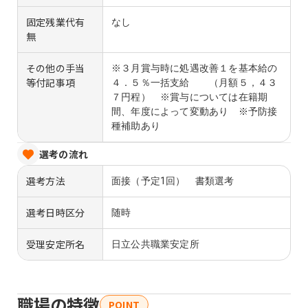
固定残業代有
なし
無
その他の手当
※３月賞与時に処遇改善１を基本給の
等付記事項
４．５％一括支給 （月額５，４３
７円程） ※賞与については在籍期
間、年度によって変動あり ※予防接
種補助あり
選考の流れ
選考方法
面接（予定1回） 書類選考
選考日時区分
随時
受理安定所名
日立公共職業安定所
職場の特徴
POINT