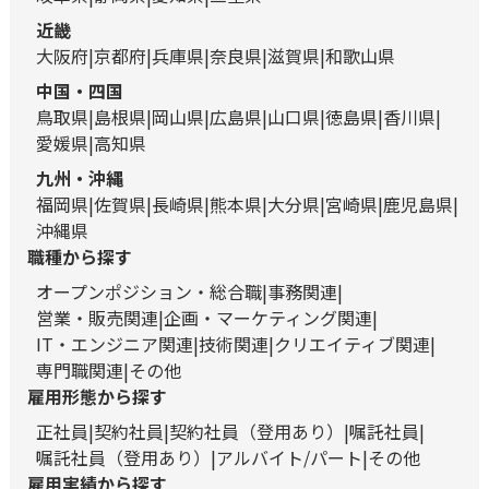
近畿
大阪府
京都府
兵庫県
奈良県
滋賀県
和歌山県
中国・四国
鳥取県
島根県
岡山県
広島県
山口県
徳島県
香川県
愛媛県
高知県
九州・沖縄
福岡県
佐賀県
長崎県
熊本県
大分県
宮崎県
鹿児島県
沖縄県
職種から探す
オープンポジション・総合職
事務関連
営業・販売関連
企画・マーケティング関連
IT・エンジニア関連
技術関連
クリエイティブ関連
専門職関連
その他
雇用形態から探す
正社員
契約社員
契約社員（登用あり）
嘱託社員
嘱託社員（登用あり）
アルバイト/パート
その他
雇用実績から探す