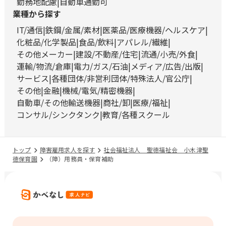
勤務地配慮
自動車通勤可
業種から探す
IT/通信
鉄鋼/金属/素材
医薬品/医療機器/ヘルスケア
化粧品/化学製品
食品/飲料
アパレル/繊維
その他メーカー
建設/不動産/住宅
流通/小売/外食
運輸/物流/倉庫
電力/ガス/石油
メディア/広告/出版
サービス
各種団体/非営利団体/特殊法人/官公庁
その他
金融
機械/電気/精密機器
自動車/その他輸送機器
商社/卸
医療/福祉
コンサル/シンクタンク
教育/各種スクール
トップ
障害雇用求人を探す
社会福祉法人 聖徳福祉会 小木津聖
徳保育園
（障）用務員・保育補助