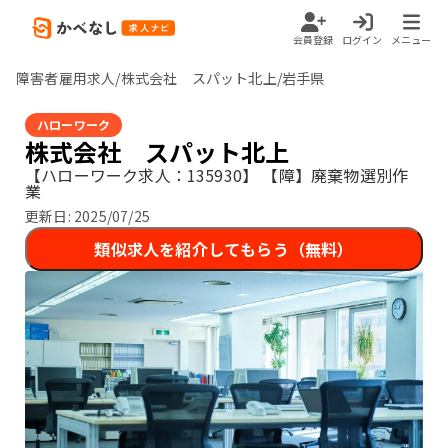
会員登録
ログイン
メニュー
障害者雇用求人/株式会社 スパット北上/岩手県
ハローワーク
株式会社 スパット北上
【ハローワーク求人：135930】
【障】廃棄物選別作
業
更新日:
2025/07/25
類似求人を紹介してもらう（無料）