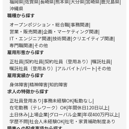
福岡県
佐賀県
長崎県
熊本県
大分県
宮崎県
鹿児島県
沖縄県
職種から探す
オープンポジション・総合職
事務関連
営業・販売関連
企画・マーケティング関連
IT・エンジニア関連
技術関連
クリエイティブ関連
専門職関連
その他
雇用形態から探す
正社員
契約社員
契約社員（登用あり）
嘱託社員
嘱託社員（登用あり）
アルバイト/パート
その他
雇用実績から探す
身体障害
精神障害
知的障害
求人の特徴から探す
正社員登用あり
事務未経験OK
転勤なし
在宅勤務（テレワーク）OK
年間休日120日以上
土日休み
上場企業
グローバル企業
年収400万円以上
学歴不問
社会人未経験OK
社宅・家賃補助制度あり
障害への配慮事項から探す