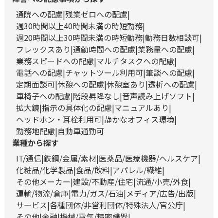
通院への配慮
残業ゼロへの配慮
週30時間以上40時間未満の時短勤務
週20時間以上30時間未満の時短勤務
勤務日数相談可
フレックスあり
通勤時間への配慮
業務量への配慮
業務スピードへの配慮
マルチタスクへの配慮
電話への配慮
チャットツール利用可
筆談への配慮
定期面談可
休憩への配慮
休憩室あり
透析への配慮
車椅子への配慮
階段昇降なし
音声読み上げソフト
拡大鏡
指示の具体化の配慮
マニュアルあり
ヘッドホン・耳栓利用可
静かなオフィス環境
勤務地配慮
自動車通勤可
業種から探す
IT/通信
鉄鋼/金属/素材
医薬品/医療機器/ヘルスケア
化粧品/化学製品
食品/飲料
アパレル/繊維
その他メーカー
建設/不動産/住宅
流通/小売/外食
運輸/物流/倉庫
電力/ガス/石油
メディア/広告/出版
サービス
各種団体/非営利団体/特殊法人/官公庁
その他
金融
機械/電気/精密機器