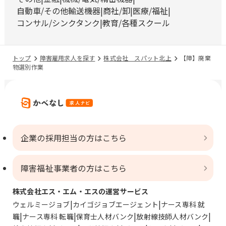
自動車/その他輸送機器
商社/卸
医療/福祉
コンサル/シンクタンク
教育/各種スクール
トップ
障害雇用求人を探す
株式会社 スパット北上
【障】廃棄
物選別作業
企業の採用担当の方はこちら
障害福祉事業者の方はこちら
株式会社エス・エム・エスの運営サービス
ウェルミージョブ
カイゴジョブエージェント
ナース専科 就
職
ナース専科 転職
保育士人材バンク
放射線技師人材バンク