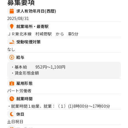
募集要項
求人有効年月日(西暦)
2025/08/31
就業場所・最寄駅
ＪＲ東北本線 村崎野駅 から 車5分
受動喫煙対策
なし
給与
・基本給
952円〜1,100円
・賃金形態金額
雇用形態
パート労働者
就業時間
・就業時間１始業、就業：（１）
(1)8時00分〜17時00分
休日
土日祝日