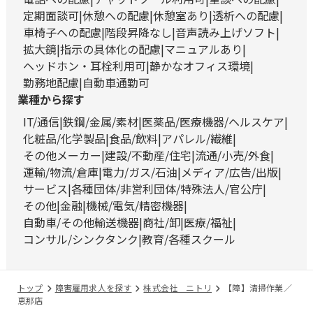
定期面談可
休憩への配慮
休憩室あり
透析への配慮
車椅子への配慮
階段昇降なし
音声読み上げソフト
拡大鏡
指示の具体化の配慮
マニュアルあり
ヘッドホン・耳栓利用可
静かなオフィス環境
勤務地配慮
自動車通勤可
業種から探す
IT/通信
鉄鋼/金属/素材
医薬品/医療機器/ヘルスケア
化粧品/化学製品
食品/飲料
アパレル/繊維
その他メーカー
建設/不動産/住宅
流通/小売/外食
運輸/物流/倉庫
電力/ガス/石油
メディア/広告/出版
サービス
各種団体/非営利団体/特殊法人/官公庁
その他
金融
機械/電気/精密機器
自動車/その他輸送機器
商社/卸
医療/福祉
コンサル/シンクタンク
教育/各種スクール
トップ
障害雇用求人を探す
株式会社 ニトリ
【障】清掃作業／
恵那店