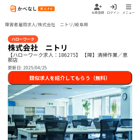
会員登録
ログイン
メニュー
障害者雇用求人/株式会社 ニトリ/岐阜県
ハローワーク
株式会社 ニトリ
【ハローワーク求人：186275】
【障】清掃作業／恵
那店
更新日:
2025/04/25
類似求人を紹介してもらう（無料）