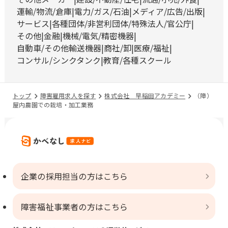
運輸/物流/倉庫
電力/ガス/石油
メディア/広告/出版
サービス
各種団体/非営利団体/特殊法人/官公庁
その他
金融
機械/電気/精密機器
自動車/その他輸送機器
商社/卸
医療/福祉
コンサル/シンクタンク
教育/各種スクール
トップ
障害雇用求人を探す
株式会社 早稲田アカデミー
（障）
屋内農園での栽培・加工業務
企業の採用担当の方はこちら
障害福祉事業者の方はこちら