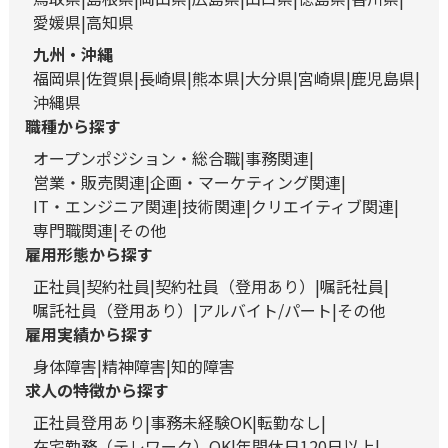
愛媛県
高知県
九州・沖縄
福岡県
佐賀県
長崎県
熊本県
大分県
宮崎県
鹿児島県
沖縄県
職種から探す
オープンポジション・総合職
事務関連
営業・販売関連
企画・マーケティング関連
IT・エンジニア関連
技術関連
クリエイティブ関連
専門職関連
その他
雇用形態から探す
正社員
契約社員
契約社員（登用あり）
嘱託社員
嘱託社員（登用あり）
アルバイト/パート
その他
雇用実績から探す
身体障害
精神障害
知的障害
求人の特徴から探す
正社員登用あり
事務未経験OK
転勤なし
在宅勤務（テレワーク）OK
年間休日120日以上