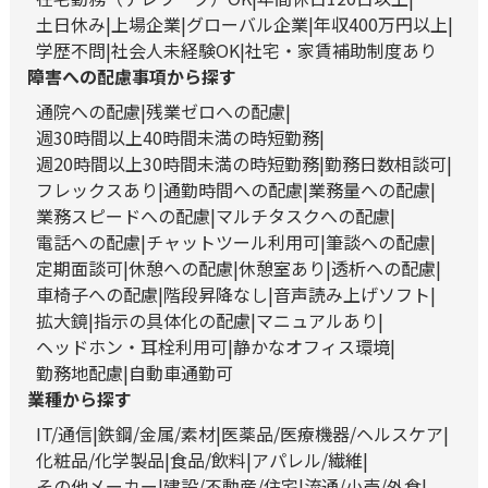
土日休み
上場企業
グローバル企業
年収400万円以上
学歴不問
社会人未経験OK
社宅・家賃補助制度あり
障害への配慮事項から探す
通院への配慮
残業ゼロへの配慮
週30時間以上40時間未満の時短勤務
週20時間以上30時間未満の時短勤務
勤務日数相談可
フレックスあり
通勤時間への配慮
業務量への配慮
業務スピードへの配慮
マルチタスクへの配慮
電話への配慮
チャットツール利用可
筆談への配慮
定期面談可
休憩への配慮
休憩室あり
透析への配慮
車椅子への配慮
階段昇降なし
音声読み上げソフト
拡大鏡
指示の具体化の配慮
マニュアルあり
ヘッドホン・耳栓利用可
静かなオフィス環境
勤務地配慮
自動車通勤可
業種から探す
IT/通信
鉄鋼/金属/素材
医薬品/医療機器/ヘルスケア
化粧品/化学製品
食品/飲料
アパレル/繊維
その他メーカー
建設/不動産/住宅
流通/小売/外食