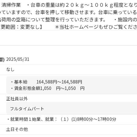
、清掃作業 ・台車の重量は約２０ｋｇ〜１００ｋｇ程度とな
いていますので、台車を押して移動させます。台車に乗ってい
出荷用の空箱について整理を行っていただきます。 ・施設内
更範囲：変更なし】 ＊当社ホームページもぜひご覧くだ
2025/05/31
暦)
なし
・基本給
164,588円〜164,588円
・賃金形態金額
1,050 円〜1,050 円
正社員以外
フルタイムパート
・就業時間１始業、就業：（１）
(1)8時00分〜17時00分
土日その他