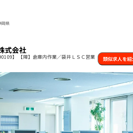
静岡県
株式会社
0109】
【障】倉庫内作業／袋井ＬＳＣ営業
類似求人を紹