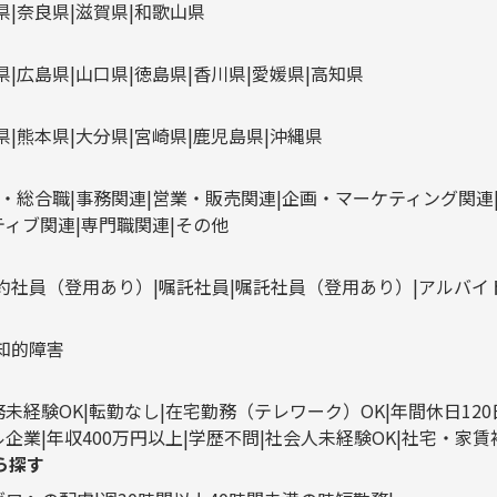
県
奈良県
滋賀県
和歌山県
県
広島県
山口県
徳島県
香川県
愛媛県
高知県
県
熊本県
大分県
宮崎県
鹿児島県
沖縄県
・総合職
事務関連
営業・販売関連
企画・マーケティング関連
ティブ関連
専門職関連
その他
約社員（登用あり）
嘱託社員
嘱託社員（登用あり）
アルバイ
知的障害
務未経験OK
転勤なし
在宅勤務（テレワーク）OK
年間休日12
ル企業
年収400万円以上
学歴不問
社会人未経験OK
社宅・家賃
ら探す