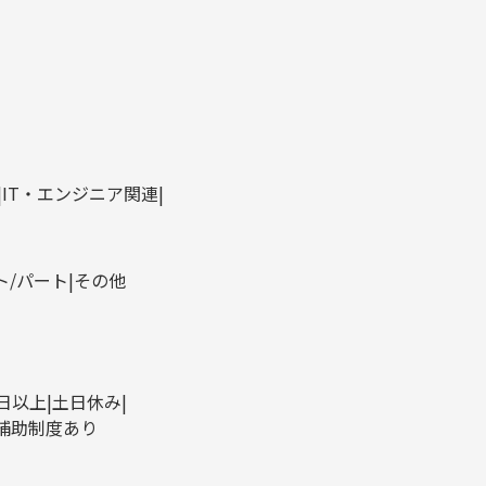
IT・エンジニア関連
ト/パート
その他
0日以上
土日休み
補助制度あり