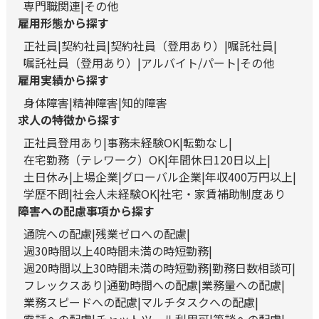
専門職関連
その他
雇用形態から探す
正社員
契約社員
契約社員（登用あり）
嘱託社員
嘱託社員（登用あり）
アルバイト/パート
その他
雇用実績から探す
身体障害
精神障害
知的障害
求人の特徴から探す
正社員登用あり
事務未経験OK
転勤なし
在宅勤務（テレワーク）OK
年間休日120日以上
土日休み
上場企業
グローバル企業
年収400万円以上
学歴不問
社会人未経験OK
社宅・家賃補助制度あり
障害への配慮事項から探す
通院への配慮
残業ゼロへの配慮
週30時間以上40時間未満の時短勤務
週20時間以上30時間未満の時短勤務
勤務日数相談可
フレックスあり
通勤時間への配慮
業務量への配慮
業務スピードへの配慮
マルチタスクへの配慮