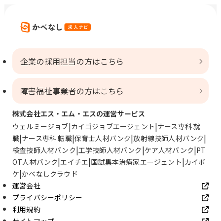
企業の採用担当の方はこちら
障害福祉事業者の方はこちら
株式会社エス・エム・エスの運営サービス
ウェルミージョブ
カイゴジョブエージェント
ナース専科 就
職
ナース専科 転職
保育士人材バンク
放射線技師人材バンク
検査技師人材バンク
工学技師人材バンク
ケア人材バンク
PT
OT人材バンク
エイチエ
国試黒本治療家エージェント
カイポ
ケ
かべなしクラウド
運営会社
プライバシーポリシー
利用規約