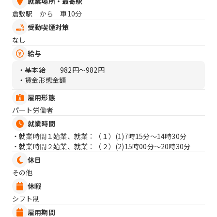
就業場所・最寄駅
倉敷駅 から 車10分
受動喫煙対策
なし
給与
・基本給
982円〜982円
・賃金形態金額
雇用形態
パート労働者
就業時間
・就業時間１始業、就業：（１）
(1)7時15分〜14時30分
・就業時間２始業、就業：（２）
(2)15時00分〜20時30分
休日
その他
休暇
シフト制
雇用期間