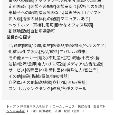
電話への配慮
チャットツール利用可
筆談への配慮
定期面談可
休憩への配慮
休憩室あり
透析への配慮
車椅子への配慮
階段昇降なし
音声読み上げソフト
拡大鏡
指示の具体化の配慮
マニュアルあり
ヘッドホン・耳栓利用可
静かなオフィス環境
勤務地配慮
自動車通勤可
業種から探す
IT/通信
鉄鋼/金属/素材
医薬品/医療機器/ヘルスケア
化粧品/化学製品
食品/飲料
アパレル/繊維
その他メーカー
建設/不動産/住宅
流通/小売/外食
運輸/物流/倉庫
電力/ガス/石油
メディア/広告/出版
サービス
各種団体/非営利団体/特殊法人/官公庁
その他
金融
機械/電気/精密機器
自動車/その他輸送機器
商社/卸
医療/福祉
コンサル/シンクタンク
教育/各種スクール
トップ
障害雇用求人を探す
エームサービス 株式会社 西日本Ｈ
ＳＳ事業本部
（障）調理補助、洗浄、配膳（倉敷市）