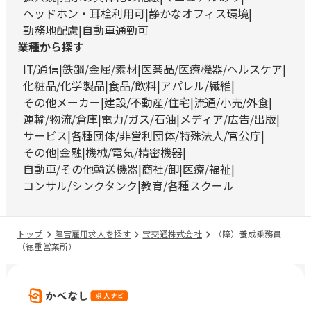
ヘッドホン・耳栓利用可
静かなオフィス環境
勤務地配慮
自動車通勤可
業種から探す
IT/通信
鉄鋼/金属/素材
医薬品/医療機器/ヘルスケア
化粧品/化学製品
食品/飲料
アパレル/繊維
その他メーカー
建設/不動産/住宅
流通/小売/外食
運輸/物流/倉庫
電力/ガス/石油
メディア/広告/出版
サービス
各種団体/非営利団体/特殊法人/官公庁
その他
金融
機械/電気/精密機器
自動車/その他輸送機器
商社/卸
医療/福祉
コンサル/シンクタンク
教育/各種スクール
トップ
障害雇用求人を探す
宝交通株式会社
（障）養成乗務員
（徳重営業所）