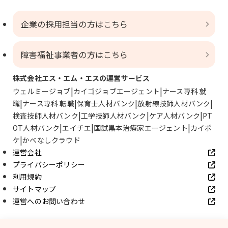
企業の採用担当の方はこちら
障害福祉事業者の方はこちら
株式会社エス・エム・エスの運営サービス
ウェルミージョブ
カイゴジョブエージェント
ナース専科 就
職
ナース専科 転職
保育士人材バンク
放射線技師人材バンク
検査技師人材バンク
工学技師人材バンク
ケア人材バンク
PT
OT人材バンク
エイチエ
国試黒本治療家エージェント
カイポ
ケ
かべなしクラウド
運営会社
プライバシーポリシー
利用規約
サイトマップ
運営へのお問い合わせ
© SMS Co., Ltd.