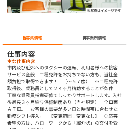
募集情報
事業所情報
仕事内容
主な仕事内容
市内及び近郊へのタクシーの運転、利用者様への接客
サービス全般 二種免許をお持ちでない方も、当社全
額負担で取得できます！ （〜５７歳） ※二種免許
取得後、乗務員として２４ヶ月精勤することが条件
丁寧な乗務員指導研修でしっかりサポートします。入社
後最長３ヶ月給与保証制度あり（当社規定） 全車両
ＡＴ車。 お客様の需要が多い日と時間帯に合わせた
勤務シフト導入。 【変更範囲：変更なし】 ◇応募
希望の方は、ハローワークから「紹介状」の交付を受