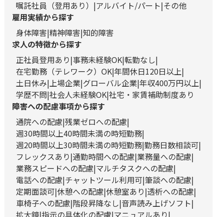
嘱託社員（登用あり）
アルバイト/パート
その他
雇用実績から探す
身体障害
精神障害
知的障害
求人の特徴から探す
正社員登用あり
事務未経験OK
転勤なし
在宅勤務（テレワーク）OK
年間休日120日以上
土日休み
上場企業
グローバル企業
年収400万円以上
学歴不問
社会人未経験OK
社宅・家賃補助制度あり
障害への配慮事項から探す
通院への配慮
残業ゼロへの配慮
週30時間以上40時間未満の時短勤務
週20時間以上30時間未満の時短勤務
勤務日数相談可
フレックスあり
通勤時間への配慮
業務量への配慮
業務スピードへの配慮
マルチタスクへの配慮
電話への配慮
チャットツール利用可
筆談への配慮
定期面談可
休憩への配慮
休憩室あり
透析への配慮
車椅子への配慮
階段昇降なし
音声読み上げソフト
拡大鏡
指示の具体化の配慮
マニュアルあり