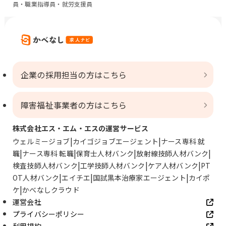
員・職業指導員・就労支援員
企業の採用担当の方はこちら
障害福祉事業者の方はこちら
株式会社エス・エム・エスの運営サービス
ウェルミージョブ
カイゴジョブエージェント
ナース専科 就
職
ナース専科 転職
保育士人材バンク
放射線技師人材バンク
検査技師人材バンク
工学技師人材バンク
ケア人材バンク
PT
OT人材バンク
エイチエ
国試黒本治療家エージェント
カイポ
ケ
かべなしクラウド
運営会社
プライバシーポリシー