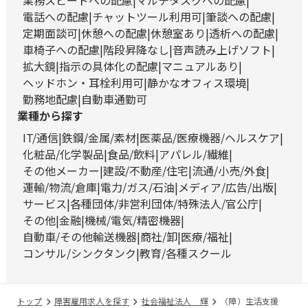
業務スピードへの配慮
マルチタスクへの配慮
電話への配慮
チャットツール利用可
筆談への配慮
定期面談可
休憩への配慮
休憩室あり
透析への配慮
車椅子への配慮
階段昇降なし
音声読み上げソフト
拡大鏡
指示の具体化の配慮
マニュアルあり
ヘッドホン・耳栓利用可
静かなオフィス環境
勤務地配慮
自動車通勤可
業種から探す
IT/通信
鉄鋼/金属/素材
医薬品/医療機器/ヘルスケア
化粧品/化学製品
食品/飲料
アパレル/繊維
その他メーカー
建設/不動産/住宅
流通/小売/外食
運輸/物流/倉庫
電力/ガス/石油
メディア/広告/出版
サービス
各種団体/非営利団体/特殊法人/官公庁
その他
金融
機械/電気/精密機器
自動車/その他輸送機器
商社/卸
医療/福祉
コンサル/シンクタンク
教育/各種スクール
トップ
障害雇用求人を探す
社会福祉法人 輝
（障）生活支援