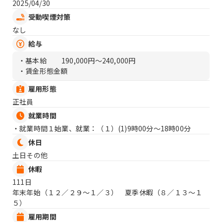
2025/04/30
受動喫煙対策
なし
給与
・基本給
190,000円〜240,000円
・賃金形態金額
雇用形態
正社員
就業時間
・就業時間１始業、就業：（１）
(1)9時00分〜18時00分
休日
土日その他
休暇
111日
年末年始（１２／２９〜１／３） 夏季休暇（８／１３〜１
５）
雇用期間