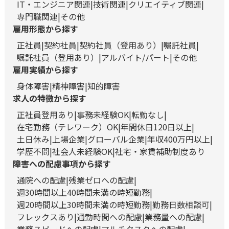
IT・エンジニア関連
技術関連
クリエイティブ関連
専門職関連
その他
雇用形態から探す
正社員
契約社員
契約社員（登用あり）
嘱託社員
嘱託社員（登用あり）
アルバイト/パート
その他
雇用実績から探す
身体障害
精神障害
知的障害
求人の特徴から探す
正社員登用あり
事務未経験OK
転勤なし
在宅勤務（テレワーク）OK
年間休日120日以上
土日休み
上場企業
グローバル企業
年収400万円以上
学歴不問
社会人未経験OK
社宅・家賃補助制度あり
障害への配慮事項から探す
通院への配慮
残業ゼロへの配慮
週30時間以上40時間未満の時短勤務
週20時間以上30時間未満の時短勤務
勤務日数相談可
フレックスあり
通勤時間への配慮
業務量への配慮