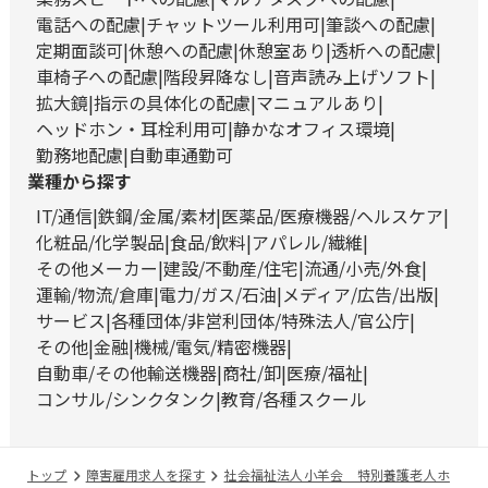
電話への配慮
チャットツール利用可
筆談への配慮
定期面談可
休憩への配慮
休憩室あり
透析への配慮
車椅子への配慮
階段昇降なし
音声読み上げソフト
拡大鏡
指示の具体化の配慮
マニュアルあり
ヘッドホン・耳栓利用可
静かなオフィス環境
勤務地配慮
自動車通勤可
業種から探す
IT/通信
鉄鋼/金属/素材
医薬品/医療機器/ヘルスケア
化粧品/化学製品
食品/飲料
アパレル/繊維
その他メーカー
建設/不動産/住宅
流通/小売/外食
運輸/物流/倉庫
電力/ガス/石油
メディア/広告/出版
サービス
各種団体/非営利団体/特殊法人/官公庁
その他
金融
機械/電気/精密機器
自動車/その他輸送機器
商社/卸
医療/福祉
コンサル/シンクタンク
教育/各種スクール
トップ
障害雇用求人を探す
社会福祉法人小羊会 特別養護老人ホ