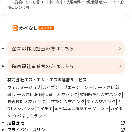
ーム船橋こひつじ園
（障）清掃・洗濯業務／特別養護老人ホーム／船
橋こひつじ園
企業の採用担当の方はこちら
障害福祉事業者の方はこちら
株式会社エス・エム・エスの運営サービス
ウェルミージョブ
カイゴジョブエージェント
ナース専科 就
職
ナース専科 転職
保育士人材バンク
放射線技師人材バンク
検査技師人材バンク
工学技師人材バンク
ケア人材バンク
PT
OT人材バンク
エイチエ
国試黒本治療家エージェント
カイポ
ケ
かべなしクラウド
運営会社
プライバシーポリシー