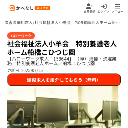
会員登録
ログイン
メニュー
障害者雇用求人/社会福祉法人小羊会 特別養護老人ホーム船橋こひつじ園/千葉県
ハローワーク
社会福祉法人小羊会 特別養護老人
ホーム船橋こひつじ園
【ハローワーク求人：158644】
（障）清掃・洗濯業
務／特別養護老人ホーム／船橋こひつじ園
更新日:
2025/07/25
類似求人を紹介してもらう（無料）