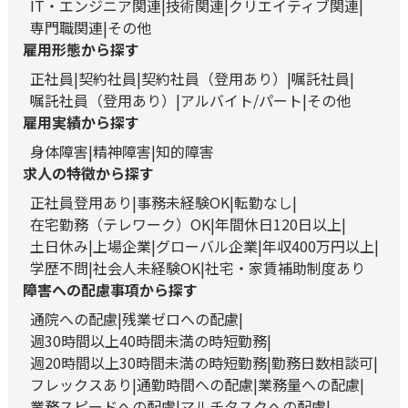
IT・エンジニア関連
技術関連
クリエイティブ関連
専門職関連
その他
雇用形態から探す
正社員
契約社員
契約社員（登用あり）
嘱託社員
嘱託社員（登用あり）
アルバイト/パート
その他
雇用実績から探す
身体障害
精神障害
知的障害
求人の特徴から探す
正社員登用あり
事務未経験OK
転勤なし
在宅勤務（テレワーク）OK
年間休日120日以上
土日休み
上場企業
グローバル企業
年収400万円以上
学歴不問
社会人未経験OK
社宅・家賃補助制度あり
障害への配慮事項から探す
通院への配慮
残業ゼロへの配慮
週30時間以上40時間未満の時短勤務
週20時間以上30時間未満の時短勤務
勤務日数相談可
フレックスあり
通勤時間への配慮
業務量への配慮
業務スピードへの配慮
マルチタスクへの配慮