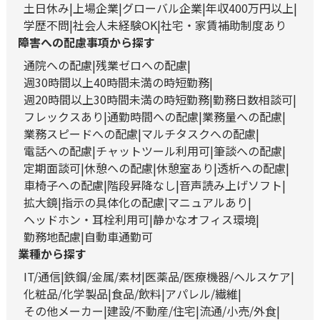
土日休み
上場企業
グローバル企業
年収400万円以上
学歴不問
社会人未経験OK
社宅・家賃補助制度あり
障害への配慮事項から探す
通院への配慮
残業ゼロへの配慮
週30時間以上40時間未満の時短勤務
週20時間以上30時間未満の時短勤務
勤務日数相談可
フレックスあり
通勤時間への配慮
業務量への配慮
業務スピードへの配慮
マルチタスクへの配慮
電話への配慮
チャットツール利用可
筆談への配慮
定期面談可
休憩への配慮
休憩室あり
透析への配慮
車椅子への配慮
階段昇降なし
音声読み上げソフト
拡大鏡
指示の具体化の配慮
マニュアルあり
ヘッドホン・耳栓利用可
静かなオフィス環境
勤務地配慮
自動車通勤可
業種から探す
IT/通信
鉄鋼/金属/素材
医薬品/医療機器/ヘルスケア
化粧品/化学製品
食品/飲料
アパレル/繊維
その他メーカー
建設/不動産/住宅
流通/小売/外食