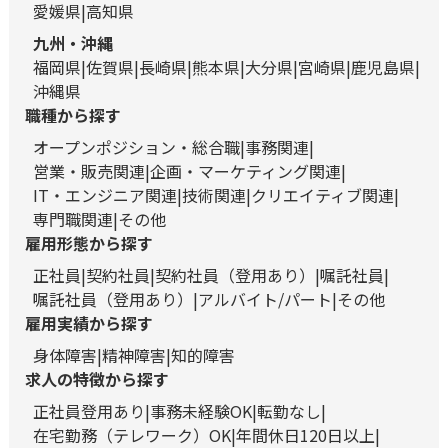
愛媛県
高知県
九州・沖縄
福岡県
佐賀県
長崎県
熊本県
大分県
宮崎県
鹿児島県
沖縄県
職種から探す
オープンポジション・総合職
事務関連
営業・販売関連
企画・マーケティング関連
IT・エンジニア関連
技術関連
クリエイティブ関連
専門職関連
その他
雇用形態から探す
正社員
契約社員
契約社員（登用あり）
嘱託社員
嘱託社員（登用あり）
アルバイト/パート
その他
雇用実績から探す
身体障害
精神障害
知的障害
求人の特徴から探す
正社員登用あり
事務未経験OK
転勤なし
在宅勤務（テレワーク）OK
年間休日120日以上