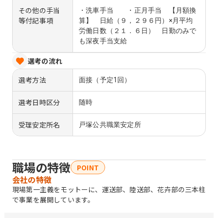
その他の手当
・洗車手当 ・正月手当 【月額換
等付記事項
算】 日給（９，２９６円）×月平均
労働日数（２１．６日） 日勤のみで
も深夜手当支給
選考の流れ
選考方法
面接（予定1回）
選考日時区分
随時
受理安定所名
戸塚公共職業安定所
職場の特徴
POINT
会社の特徴
現場第一主義をモットーに、運送部、陸送部、花卉部の三本柱
で事業を展開しています。