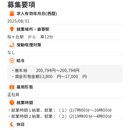
募集要項
求人有効年月日(西暦)
2025/08/31
就業場所・最寄駅
桜ヶ丘駅 から 車12分
受動喫煙対策
なし
給与
・基本給
200,794円〜200,794円
・賃金形態金額
12,800 円〜17,000 円
雇用形態
正社員
就業時間
・就業時間１始業、就業：（１）
(1)7時00分〜16時00分
・就業時間２始業、就業：（２）
(2)19時00分〜4時00分
休日