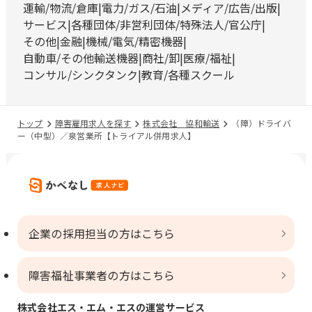
運輸/物流/倉庫
電力/ガス/石油
メディア/広告/出版
サービス
各種団体/非営利団体/特殊法人/官公庁
その他
金融
機械/電気/精密機器
自動車/その他輸送機器
商社/卸
医療/福祉
コンサル/シンクタンク
教育/各種スクール
トップ
障害雇用求人を探す
株式会社 協和輸送
（障）ドライバ
ー（中型）／泉営業所【トライアル併用求人】
企業の採用担当の方はこちら
障害福祉事業者の方はこちら
株式会社エス・エム・エスの運営サービス