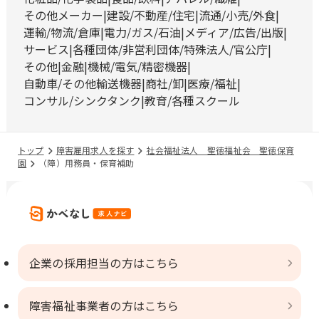
その他メーカー
建設/不動産/住宅
流通/小売/外食
運輸/物流/倉庫
電力/ガス/石油
メディア/広告/出版
サービス
各種団体/非営利団体/特殊法人/官公庁
その他
金融
機械/電気/精密機器
自動車/その他輸送機器
商社/卸
医療/福祉
コンサル/シンクタンク
教育/各種スクール
トップ
障害雇用求人を探す
社会福祉法人 聖徳福祉会 聖徳保育
園
（障）用務員・保育補助
企業の採用担当の方はこちら
障害福祉事業者の方はこちら