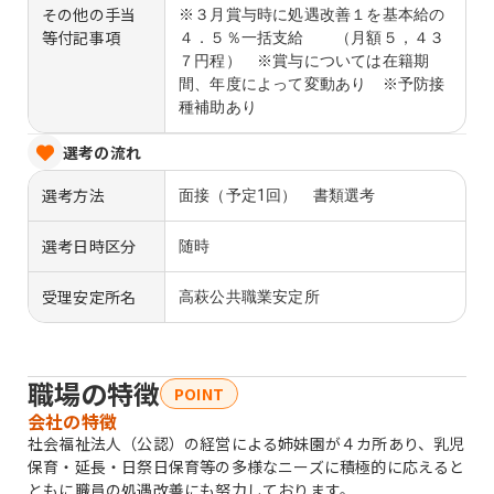
その他の手当
※３月賞与時に処遇改善１を基本給の
等付記事項
４．５％一括支給 （月額５，４３
７円程） ※賞与については在籍期
間、年度によって変動あり ※予防接
種補助あり
選考の流れ
選考方法
面接（予定1回） 書類選考
選考日時区分
随時
受理安定所名
高萩公共職業安定所
職場の特徴
POINT
会社の特徴
社会福祉法人（公認）の経営による姉妹園が４カ所あり、乳児
保育・延長・日祭日保育等の多様なニーズに積極的に応えると
ともに職員の処遇改善にも努力しております。