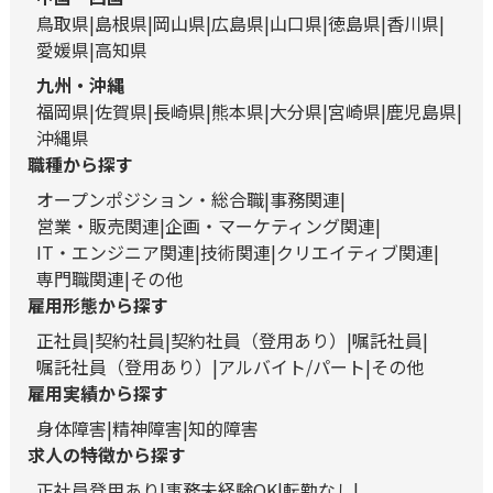
鳥取県
島根県
岡山県
広島県
山口県
徳島県
香川県
愛媛県
高知県
九州・沖縄
福岡県
佐賀県
長崎県
熊本県
大分県
宮崎県
鹿児島県
沖縄県
職種から探す
オープンポジション・総合職
事務関連
営業・販売関連
企画・マーケティング関連
IT・エンジニア関連
技術関連
クリエイティブ関連
専門職関連
その他
雇用形態から探す
正社員
契約社員
契約社員（登用あり）
嘱託社員
嘱託社員（登用あり）
アルバイト/パート
その他
雇用実績から探す
身体障害
精神障害
知的障害
求人の特徴から探す
正社員登用あり
事務未経験OK
転勤なし