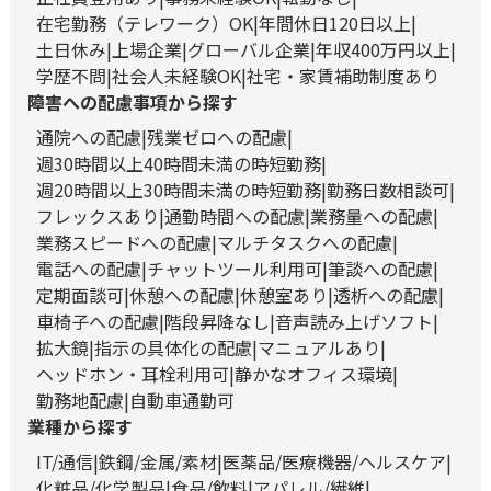
在宅勤務（テレワーク）OK
年間休日120日以上
土日休み
上場企業
グローバル企業
年収400万円以上
学歴不問
社会人未経験OK
社宅・家賃補助制度あり
障害への配慮事項から探す
通院への配慮
残業ゼロへの配慮
週30時間以上40時間未満の時短勤務
週20時間以上30時間未満の時短勤務
勤務日数相談可
フレックスあり
通勤時間への配慮
業務量への配慮
業務スピードへの配慮
マルチタスクへの配慮
電話への配慮
チャットツール利用可
筆談への配慮
定期面談可
休憩への配慮
休憩室あり
透析への配慮
車椅子への配慮
階段昇降なし
音声読み上げソフト
拡大鏡
指示の具体化の配慮
マニュアルあり
ヘッドホン・耳栓利用可
静かなオフィス環境
勤務地配慮
自動車通勤可
業種から探す
IT/通信
鉄鋼/金属/素材
医薬品/医療機器/ヘルスケア
化粧品/化学製品
食品/飲料
アパレル/繊維