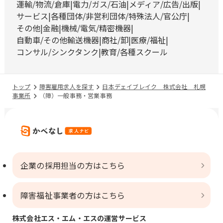
運輸/物流/倉庫
電力/ガス/石油
メディア/広告/出版
サービス
各種団体/非営利団体/特殊法人/官公庁
その他
金融
機械/電気/精密機器
自動車/その他輸送機器
商社/卸
医療/福祉
コンサル/シンクタンク
教育/各種スクール
トップ
障害雇用求人を探す
日本デェイブレイク 株式会社 札幌
事業所
（障）一般事務・営業事務
企業の採用担当の方はこちら
障害福祉事業者の方はこちら
株式会社エス・エム・エスの運営サービス