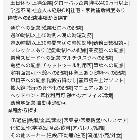
土日休み
上場企業
グローバル企業
年収400万円以上
学歴不問
社会人未経験OK
社宅・家賃補助制度あり
障害への配慮事項から探す
通院への配慮
残業ゼロへの配慮
週30時間以上40時間未満の時短勤務
週20時間以上30時間未満の時短勤務
勤務日数相談可
フレックスあり
通勤時間への配慮
業務量への配慮
業務スピードへの配慮
マルチタスクへの配慮
電話への配慮
チャットツール利用可
筆談への配慮
定期面談可
休憩への配慮
休憩室あり
透析への配慮
車椅子への配慮
階段昇降なし
音声読み上げソフト
拡大鏡
指示の具体化の配慮
マニュアルあり
ヘッドホン・耳栓利用可
静かなオフィス環境
勤務地配慮
自動車通勤可
業種から探す
IT/通信
鉄鋼/金属/素材
医薬品/医療機器/ヘルスケア
化粧品/化学製品
食品/飲料
アパレル/繊維
その他メーカー
建設/不動産/住宅
流通/小売/外食