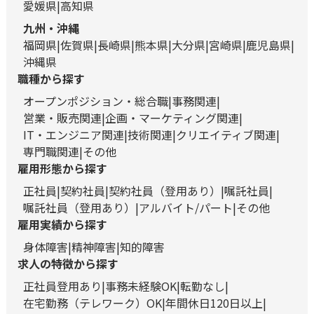
愛媛県
高知県
九州・沖縄
福岡県
佐賀県
長崎県
熊本県
大分県
宮崎県
鹿児島県
沖縄県
職種から探す
オープンポジション・総合職
事務関連
営業・販売関連
企画・マーケティング関連
IT・エンジニア関連
技術関連
クリエイティブ関連
専門職関連
その他
雇用形態から探す
正社員
契約社員
契約社員（登用あり）
嘱託社員
嘱託社員（登用あり）
アルバイト/パート
その他
雇用実績から探す
身体障害
精神障害
知的障害
求人の特徴から探す
正社員登用あり
事務未経験OK
転勤なし
在宅勤務（テレワーク）OK
年間休日120日以上