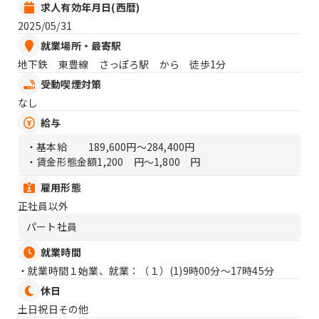
求人有効年月日(西暦)
2025/05/31
就業場所・最寄駅
地下鉄 東豊線 さっぽろ駅 から 徒歩1分
受動喫煙対策
なし
給与
・基本給
189,600円〜284,400円
・賃金形態金額
1,200 円〜1,800 円
雇用形態
正社員以外
パート社員
就業時間
・就業時間１始業、就業：（１）
(1)9時00分〜17時45分
休日
土日祝日その他