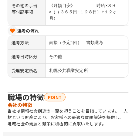
その他の手当
《月額目安》 時給×８Ｈ
等付記事項
×（（３６５日−１２８日）÷１２ヶ
月）
選考の流れ
選考方法
面接（予定1回） 書類選考
選考日時区分
その他
受理安定所名
札幌公共職業安定所
職場の特徴
POINT
会社の特徴
当社は情報社会創造の一翼を担うことを目指しています。 人
材という財産により、お客様への最適な問題解決を提供し、
地域社会の発展と繁栄に積極的に貢献いたします。