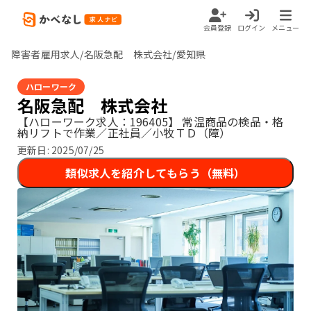
会員登録
ログイン
メニュー
障害者雇用求人/名阪急配 株式会社/愛知県
ハローワーク
名阪急配 株式会社
【ハローワーク求人：196405】
常温商品の検品・格
納リフトで作業／正社員／小牧ＴＤ（障）
更新日:
2025/07/25
類似求人を紹介してもらう（無料）