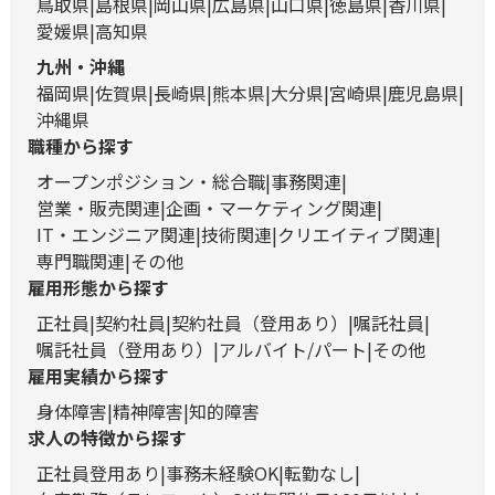
鳥取県
島根県
岡山県
広島県
山口県
徳島県
香川県
愛媛県
高知県
九州・沖縄
福岡県
佐賀県
長崎県
熊本県
大分県
宮崎県
鹿児島県
沖縄県
職種から探す
オープンポジション・総合職
事務関連
営業・販売関連
企画・マーケティング関連
IT・エンジニア関連
技術関連
クリエイティブ関連
専門職関連
その他
雇用形態から探す
正社員
契約社員
契約社員（登用あり）
嘱託社員
嘱託社員（登用あり）
アルバイト/パート
その他
雇用実績から探す
身体障害
精神障害
知的障害
求人の特徴から探す
正社員登用あり
事務未経験OK
転勤なし