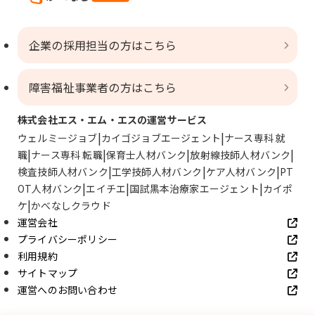
企業の採用担当の方はこちら
障害福祉事業者の方はこちら
株式会社エス・エム・エスの運営サービス
ウェルミージョブ
カイゴジョブエージェント
ナース専科 就
職
ナース専科 転職
保育士人材バンク
放射線技師人材バンク
検査技師人材バンク
工学技師人材バンク
ケア人材バンク
PT
OT人材バンク
エイチエ
国試黒本治療家エージェント
カイポ
ケ
かべなしクラウド
運営会社
プライバシーポリシー
利用規約
サイトマップ
運営へのお問い合わせ