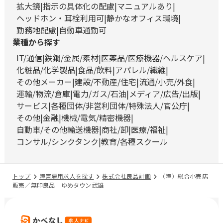
拡大鏡
指示の具体化の配慮
マニュアルあり
ヘッドホン・耳栓利用可
静かなオフィス環境
勤務地配慮
自動車通勤可
業種から探す
IT/通信
鉄鋼/金属/素材
医薬品/医療機器/ヘルスケア
化粧品/化学製品
食品/飲料
アパレル/繊維
その他メーカー
建設/不動産/住宅
流通/小売/外食
運輸/物流/倉庫
電力/ガス/石油
メディア/広告/出版
サービス
各種団体/非営利団体/特殊法人/官公庁
その他
金融
機械/電気/精密機器
自動車/その他輸送機器
商社/卸
医療/福祉
コンサル/シンクタンク
教育/各種スクール
トップ
障害雇用求人を探す
株式会社良品計画
（障）総合小売店
販売／無印良品 ゆめタウン武雄