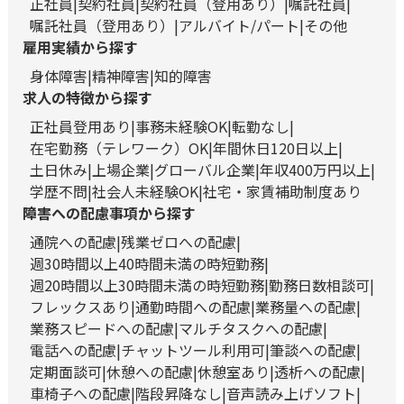
正社員
契約社員
契約社員（登用あり）
嘱託社員
嘱託社員（登用あり）
アルバイト/パート
その他
雇用実績から探す
身体障害
精神障害
知的障害
求人の特徴から探す
正社員登用あり
事務未経験OK
転勤なし
在宅勤務（テレワーク）OK
年間休日120日以上
土日休み
上場企業
グローバル企業
年収400万円以上
学歴不問
社会人未経験OK
社宅・家賃補助制度あり
障害への配慮事項から探す
通院への配慮
残業ゼロへの配慮
週30時間以上40時間未満の時短勤務
週20時間以上30時間未満の時短勤務
勤務日数相談可
フレックスあり
通勤時間への配慮
業務量への配慮
業務スピードへの配慮
マルチタスクへの配慮
電話への配慮
チャットツール利用可
筆談への配慮
定期面談可
休憩への配慮
休憩室あり
透析への配慮
車椅子への配慮
階段昇降なし
音声読み上げソフト