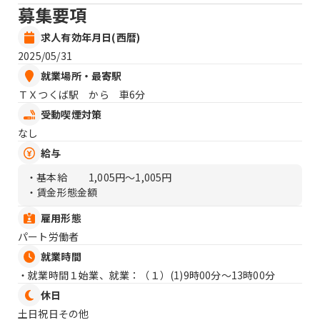
募集要項
求人有効年月日(西暦)
2025/05/31
就業場所・最寄駅
ＴＸつくば駅 から 車6分
受動喫煙対策
なし
給与
・基本給
1,005円〜1,005円
・賃金形態金額
雇用形態
パート労働者
就業時間
・就業時間１始業、就業：（１）
(1)9時00分〜13時00分
休日
土日祝日その他