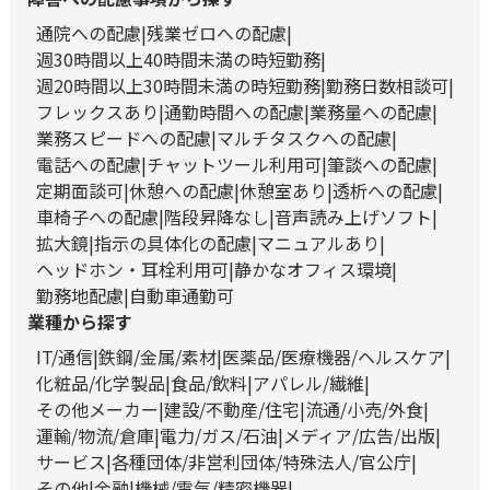
通院への配慮
残業ゼロへの配慮
週30時間以上40時間未満の時短勤務
週20時間以上30時間未満の時短勤務
勤務日数相談可
フレックスあり
通勤時間への配慮
業務量への配慮
業務スピードへの配慮
マルチタスクへの配慮
電話への配慮
チャットツール利用可
筆談への配慮
定期面談可
休憩への配慮
休憩室あり
透析への配慮
車椅子への配慮
階段昇降なし
音声読み上げソフト
拡大鏡
指示の具体化の配慮
マニュアルあり
ヘッドホン・耳栓利用可
静かなオフィス環境
勤務地配慮
自動車通勤可
業種から探す
IT/通信
鉄鋼/金属/素材
医薬品/医療機器/ヘルスケア
化粧品/化学製品
食品/飲料
アパレル/繊維
その他メーカー
建設/不動産/住宅
流通/小売/外食
運輸/物流/倉庫
電力/ガス/石油
メディア/広告/出版
サービス
各種団体/非営利団体/特殊法人/官公庁
その他
金融
機械/電気/精密機器