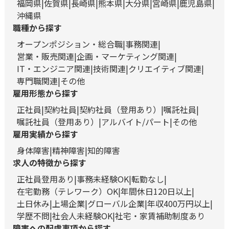
福岡県
佐賀県
長崎県
熊本県
大分県
宮崎県
鹿児島県
沖縄県
職種から探す
オープンポジション・総合職
事務関連
営業・販売関連
企画・マーケティング関連
IT・エンジニア関連
技術関連
クリエイティブ関連
専門職関連
その他
雇用形態から探す
正社員
契約社員
契約社員（登用あり）
嘱託社員
嘱託社員（登用あり）
アルバイト/パート
その他
雇用実績から探す
身体障害
精神障害
知的障害
求人の特徴から探す
正社員登用あり
事務未経験OK
転勤なし
在宅勤務（テレワーク）OK
年間休日120日以上
土日休み
上場企業
グローバル企業
年収400万円以上
学歴不問
社会人未経験OK
社宅・家賃補助制度あり
障害への配慮事項から探す