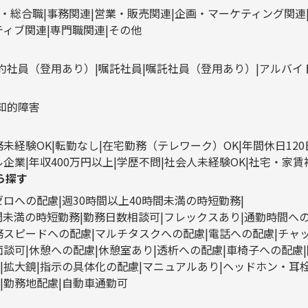
・総合職
事務関連
営業・販売関連
企画・マーケティング関連
ティブ関連
専門職関連
その他
約社員（登用あり）
嘱託社員
嘱託社員（登用あり）
アルバイ
知的障害
務未経験OK
転勤なし
在宅勤務（テレワーク）OK
年間休日12
ル企業
年収400万円以上
学歴不問
社会人未経験OK
社宅・家賃
ら探す
ゼロへの配慮
週30時間以上40時間未満の時短勤務
時間未満の時短勤務
勤務日数相談可
フレックスあり
通勤時間へ
務スピードへの配慮
マルチタスクへの配慮
電話への配慮
チャ
面談可
休憩への配慮
休憩室あり
透析への配慮
車椅子への配慮
拡大鏡
指示の具体化の配慮
マニュアルあり
ヘッドホン・耳
勤務地配慮
自動車通勤可