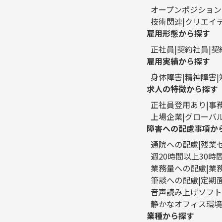
オープンポジション
技術関連
クリエイ
雇用形態から探す
正社員
契約社員
契
雇用実績から探す
身体障害
精神障害
求人の特徴から探す
正社員登用あり
事
上場企業
グローバ
障害への配慮事項か
通院への配慮
残業
週20時間以上30
業務量への配慮
業
筆談への配慮
定期
音声読み上げソフト
静かなオフィス環境
業種から探す