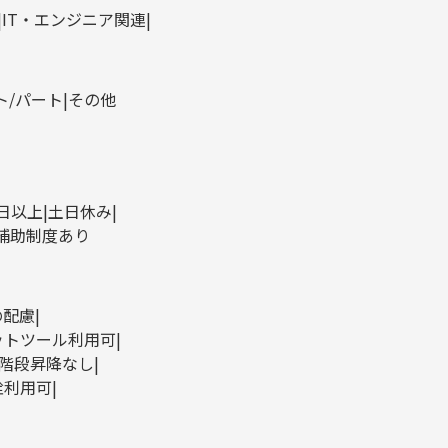
IT・エンジニア関連
ト/パート
その他
0日以上
土日休み
補助制度あり
の配慮
ットツール利用可
階段昇降なし
栓利用可