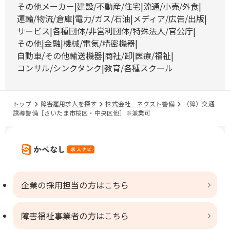
その他メーカー
建設/不動産/住宅
流通/小売/外食
運輸/物流/倉庫
電力/ガス/石油
メディア/広告/出版
サービス
各種団体/非営利団体/特殊法人/官公庁
その他
金融
機械/電気/精密機器
自動車/その他輸送機器
商社/卸
医療/福祉
コンサル/シンクタンク
教育/各種スクール
トップ
障害雇用求人を探す
株式会社 ネクスト警備
（障）交通
誘導警備［さいたま市桜区・中央区他］※兼業可
企業の採用担当の方はこちら
障害福祉事業者の方はこちら