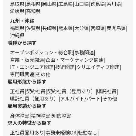
鳥取県
島根県
岡山県
広島県
山口県
徳島県
香川県
愛媛県
高知県
九州・沖縄
福岡県
佐賀県
長崎県
熊本県
大分県
宮崎県
鹿児島県
沖縄県
職種から探す
オープンポジション・総合職
事務関連
営業・販売関連
企画・マーケティング関連
IT・エンジニア関連
技術関連
クリエイティブ関連
専門職関連
その他
雇用形態から探す
正社員
契約社員
契約社員（登用あり）
嘱託社員
嘱託社員（登用あり）
アルバイト/パート
その他
雇用実績から探す
身体障害
精神障害
知的障害
求人の特徴から探す
正社員登用あり
事務未経験OK
転勤なし