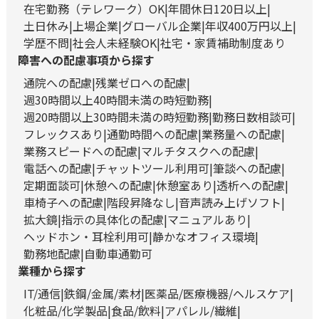
在宅勤務（テレワーク）OK
年間休日120日以上
土日休み
上場企業
グローバル企業
年収400万円以上
学歴不問
社会人未経験OK
社宅・家賃補助制度あり
障害への配慮事項から探す
通院への配慮
残業ゼロへの配慮
週30時間以上40時間未満の時短勤務
週20時間以上30時間未満の時短勤務
勤務日数相談可
フレックスあり
通勤時間への配慮
業務量への配慮
業務スピードへの配慮
マルチタスクへの配慮
電話への配慮
チャットツール利用可
筆談への配慮
定期面談可
休憩への配慮
休憩室あり
透析への配慮
車椅子への配慮
階段昇降なし
音声読み上げソフト
拡大鏡
指示の具体化の配慮
マニュアルあり
ヘッドホン・耳栓利用可
静かなオフィス環境
勤務地配慮
自動車通勤可
業種から探す
IT/通信
鉄鋼/金属/素材
医薬品/医療機器/ヘルスケア
化粧品/化学製品
食品/飲料
アパレル/繊維