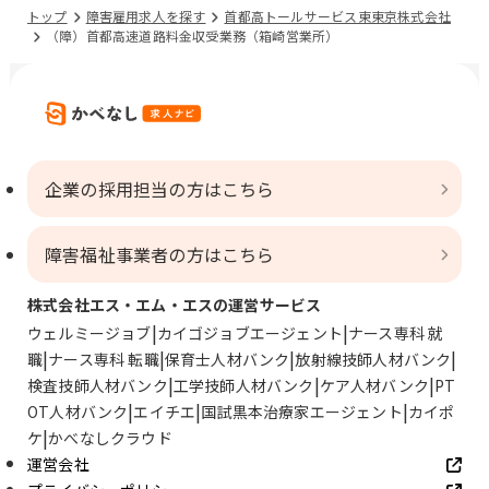
トップ
障害雇用求人を探す
首都高トールサービス東東京株式会社
（障）首都高速道路料金収受業務（箱崎営業所）
企業の採用担当の方はこちら
障害福祉事業者の方はこちら
株式会社エス・エム・エスの運営サービス
ウェルミージョブ
カイゴジョブエージェント
ナース専科 就
職
ナース専科 転職
保育士人材バンク
放射線技師人材バンク
検査技師人材バンク
工学技師人材バンク
ケア人材バンク
PT
OT人材バンク
エイチエ
国試黒本治療家エージェント
カイポ
ケ
かべなしクラウド
運営会社