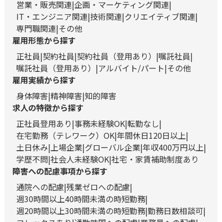
営業・販売関連
企画・マーケティング関連
IT・エンジニア関連
技術関連
クリエイティブ関連
専門職関連
その他
雇用形態から探す
正社員
契約社員
契約社員（登用あり）
嘱託社員
嘱託社員（登用あり）
アルバイト/パート
その他
雇用実績から探す
身体障害
精神障害
知的障害
求人の特徴から探す
正社員登用あり
事務未経験OK
転勤なし
在宅勤務（テレワーク）OK
年間休日120日以上
土日休み
上場企業
グローバル企業
年収400万円以上
学歴不問
社会人未経験OK
社宅・家賃補助制度あり
障害への配慮事項から探す
通院への配慮
残業ゼロへの配慮
週30時間以上40時間未満の時短勤務
週20時間以上30時間未満の時短勤務
勤務日数相談可