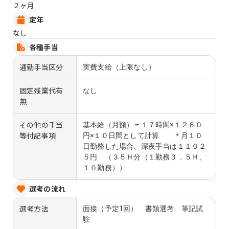
２ヶ月
定年
なし
各種手当
通勤手当区分
実費支給（上限なし）
固定残業代有
なし
無
その他の手当
基本給（月額）＝１７時間×１２６０
等付記事項
円×１０日間として計算 ＊月１０
日勤務した場合、深夜手当は１１０２
５円 （３５Ｈ分（１勤務３．５Ｈ、
１０勤務））
選考の流れ
選考方法
面接（予定1回） 書類選考 筆記試
験