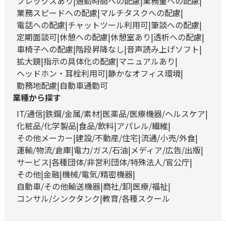
フレックスあり
通勤時間への配慮
業務量への配慮
業務スピードへの配慮
マルチタスクへの配慮
電話への配慮
チャットツール利用可
筆談への配慮
定期面談可
休憩への配慮
休憩室あり
透析への配慮
車椅子への配慮
階段昇降なし
音声読み上げソフト
拡大鏡
指示の具体化の配慮
マニュアルあり
ヘッドホン・耳栓利用可
静かなオフィス環境
勤務地配慮
自動車通勤可
業種から探す
IT/通信
鉄鋼/金属/素材
医薬品/医療機器/ヘルスケア
化粧品/化学製品
食品/飲料
アパレル/繊維
その他メーカー
建設/不動産/住宅
流通/小売/外食
運輸/物流/倉庫
電力/ガス/石油
メディア/広告/出版
サービス
各種団体/非営利団体/特殊法人/官公庁
その他
金融
機械/電気/精密機器
自動車/その他輸送機器
商社/卸
医療/福祉
コンサル/シンクタンク
教育/各種スクール