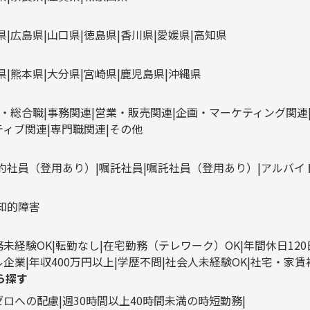
県
広島県
山口県
徳島県
香川県
愛媛県
高知県
県
熊本県
大分県
宮崎県
鹿児島県
沖縄県
・総合職
事務関連
営業・販売関連
企画・マーケティング関連
ティブ関連
専門職関連
その他
約社員（登用あり）
嘱託社員
嘱託社員（登用あり）
アルバイ
知的障害
務未経験OK
転勤なし
在宅勤務（テレワーク）OK
年間休日12
ル企業
年収400万円以上
学歴不問
社会人未経験OK
社宅・家賃
ら探す
ゼロへの配慮
週30時間以上40時間未満の時短勤務