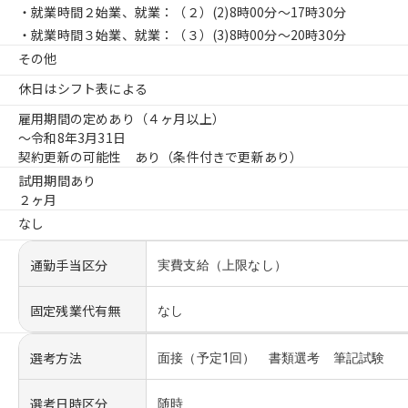
・就業時間２始業、就業：（２）
(2)8時00分〜17時30分
・就業時間３始業、就業：（３）
(3)8時00分〜20時30分
その他
休日はシフト表による
雇用期間の定めあり（４ヶ月以上）
〜令和8年3月31日
契約更新の可能性 あり（条件付きで更新あり）
試用期間あり
２ヶ月
なし
通勤手当区分
実費支給（上限なし）
固定残業代有無
なし
選考方法
面接（予定1回） 書類選考 筆記試験
選考日時区分
随時