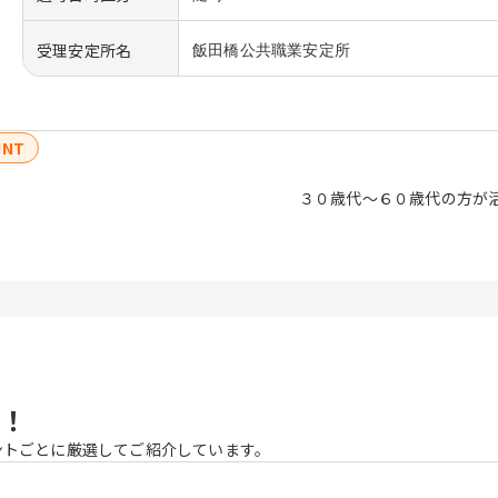
受理安定所名
飯田橋公共職業安定所
INT
プ会社 ３０歳代〜６０歳代の方が活躍し
！
ントごとに厳選してご紹介しています。