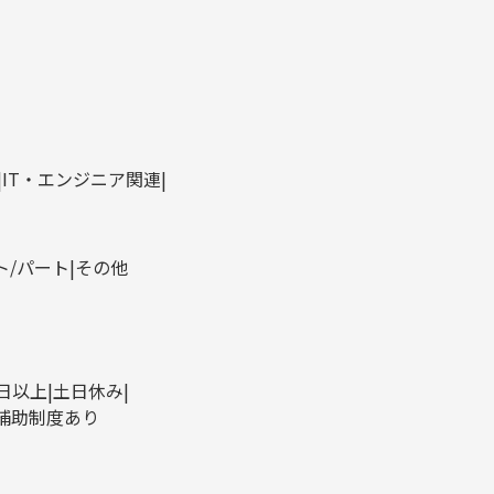
IT・エンジニア関連
ト/パート
その他
0日以上
土日休み
補助制度あり