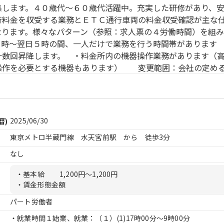
集します。４０歳代〜６０歳代活躍中。充実した研修があり、
行料金を収受する業務とＥＴＣ通行車両の料金収受確認が主な
なります。様々なパターン（参照：求人票の４労働時間）を組
０時〜翌日５時の間、一人だけで業務を行う時間帯があります
十数回昇降します。 ・料金所内の機器操作業務があります（
操作を必要とする機器もあります） 変更範囲：会社の定め
2025/06/30
暦)
東京メトロ半蔵門線 水天宮前駅 から 徒歩3分
なし
・基本給
1,200円〜1,200円
・賃金形態金額
パート労働者
・就業時間１始業、就業：（１）
(1)17時00分〜9時00分