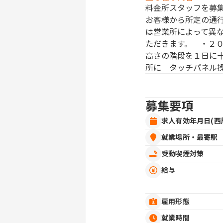
料金所スタッフを募
お客様から所定の通
は営業所によって異
ただきます。 ・２
高さの階段を１日に
所に タッチパネル
募集要項
求人有効年月日(西
就業場所・最寄駅
受動喫煙対策
給与
雇用形態
就業時間