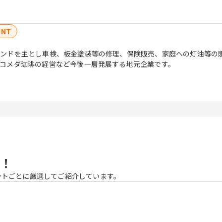
INT
タンドを主とし車検、板金塗装等の修理、保険販売、家庭ヘの灯油等の
コメダ珈琲の経営など今後一層発展する地元企業です。
！
ントごとに厳選してご紹介しています。