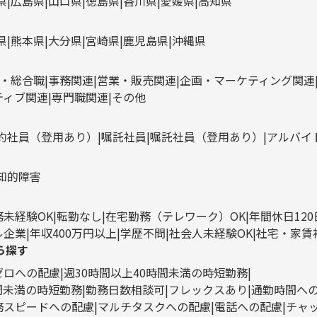
県
広島県
山口県
徳島県
香川県
愛媛県
高知県
県
熊本県
大分県
宮崎県
鹿児島県
沖縄県
・総合職
事務関連
営業・販売関連
企画・マーケティング関連
ティブ関連
専門職関連
その他
約社員（登用あり）
嘱託社員
嘱託社員（登用あり）
アルバイ
知的障害
務未経験OK
転勤なし
在宅勤務（テレワーク）OK
年間休日12
ル企業
年収400万円以上
学歴不問
社会人未経験OK
社宅・家賃
ら探す
ゼロへの配慮
週30時間以上40時間未満の時短勤務
時間未満の時短勤務
勤務日数相談可
フレックスあり
通勤時間へ
務スピードへの配慮
マルチタスクへの配慮
電話への配慮
チャ