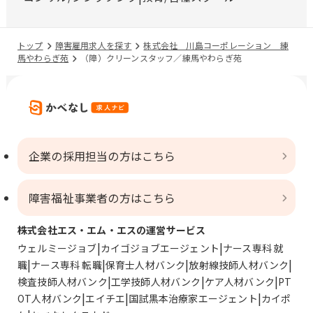
トップ
障害雇用求人を探す
株式会社 川島コーポレーション 練
馬やわらぎ苑
（障）クリーンスタッフ／練馬やわらぎ苑
企業の採用担当の方はこちら
障害福祉事業者の方はこちら
株式会社エス・エム・エスの運営サービス
ウェルミージョブ
カイゴジョブエージェント
ナース専科 就
職
ナース専科 転職
保育士人材バンク
放射線技師人材バンク
検査技師人材バンク
工学技師人材バンク
ケア人材バンク
PT
OT人材バンク
エイチエ
国試黒本治療家エージェント
カイポ