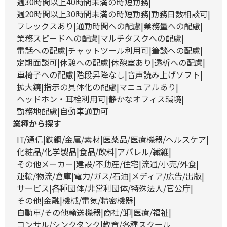
週30時間以上40時間未満の時短勤務
週20時間以上30時間未満の時短勤務
勤務日数相談可
フレックスあり
通勤時間への配慮
業務量への配慮
業務スピードへの配慮
マルチタスクへの配慮
電話への配慮
チャットツール利用可
筆談への配慮
定期面談可
休憩への配慮
休憩室あり
透析への配慮
車椅子への配慮
階段昇降なし
音声読み上げソフト
拡大鏡
指示の具体化の配慮
マニュアルあり
ヘッドホン・耳栓利用可
静かなオフィス環境
勤務地配慮
自動車通勤可
業種から探す
IT/通信
鉄鋼/金属/素材
医薬品/医療機器/ヘルスケア
化粧品/化学製品
食品/飲料
アパレル/繊維
その他メーカー
建設/不動産/住宅
流通/小売/外食
運輸/物流/倉庫
電力/ガス/石油
メディア/広告/出版
サービス
各種団体/非営利団体/特殊法人/官公庁
その他
金融
機械/電気/精密機器
自動車/その他輸送機器
商社/卸
医療/福祉
コンサル/シンクタンク
教育/各種スクール