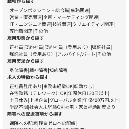
職種から探す
オープンポジション・総合職
事務関連
営業・販売関連
企画・マーケティング関連
IT・エンジニア関連
技術関連
クリエイティブ関連
専門職関連
その他
雇用形態から探す
正社員
契約社員
契約社員（登用あり）
嘱託社員
嘱託社員（登用あり）
アルバイト/パート
その他
雇用実績から探す
身体障害
精神障害
知的障害
求人の特徴から探す
正社員登用あり
事務未経験OK
転勤なし
在宅勤務（テレワーク）OK
年間休日120日以上
土日休み
上場企業
グローバル企業
年収400万円以上
学歴不問
社会人未経験OK
社宅・家賃補助制度あり
障害への配慮事項から探す
通院への配慮
残業ゼロへの配慮