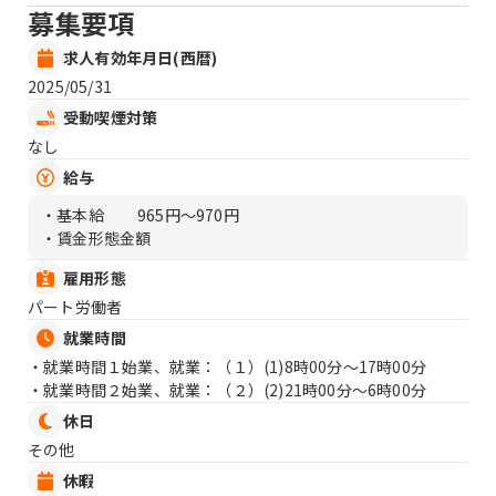
募集要項
求人有効年月日(西暦)
2025/05/31
受動喫煙対策
なし
給与
・基本給
965円〜970円
・賃金形態金額
雇用形態
パート労働者
就業時間
・就業時間１始業、就業：（１）
(1)8時00分〜17時00分
・就業時間２始業、就業：（２）
(2)21時00分〜6時00分
休日
その他
休暇