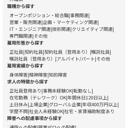
職種から探す
オープンポジション・総合職
事務関連
営業・販売関連
企画・マーケティング関連
IT・エンジニア関連
技術関連
クリエイティブ関連
専門職関連
その他
雇用形態から探す
正社員
契約社員
契約社員（登用あり）
嘱託社員
嘱託社員（登用あり）
アルバイト/パート
その他
雇用実績から探す
身体障害
精神障害
知的障害
求人の特徴から探す
正社員登用あり
事務未経験OK
転勤なし
在宅勤務（テレワーク）OK
年間休日120日以上
土日休み
上場企業
グローバル企業
年収400万円以上
学歴不問
社会人未経験OK
社宅・家賃補助制度あり
障害への配慮事項から探す
通院への配慮
残業ゼロへの配慮