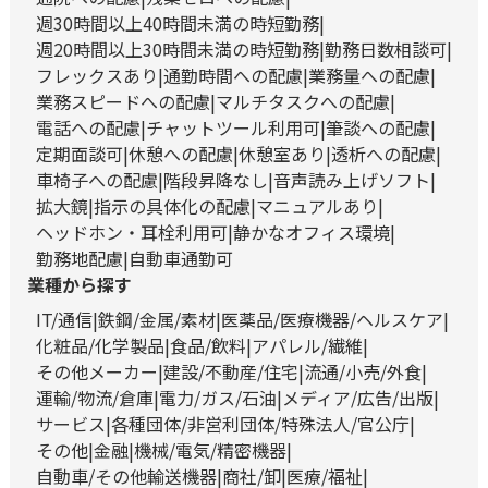
週30時間以上40時間未満の時短勤務
週20時間以上30時間未満の時短勤務
勤務日数相談可
フレックスあり
通勤時間への配慮
業務量への配慮
業務スピードへの配慮
マルチタスクへの配慮
電話への配慮
チャットツール利用可
筆談への配慮
定期面談可
休憩への配慮
休憩室あり
透析への配慮
車椅子への配慮
階段昇降なし
音声読み上げソフト
拡大鏡
指示の具体化の配慮
マニュアルあり
ヘッドホン・耳栓利用可
静かなオフィス環境
勤務地配慮
自動車通勤可
業種から探す
IT/通信
鉄鋼/金属/素材
医薬品/医療機器/ヘルスケア
化粧品/化学製品
食品/飲料
アパレル/繊維
その他メーカー
建設/不動産/住宅
流通/小売/外食
運輸/物流/倉庫
電力/ガス/石油
メディア/広告/出版
サービス
各種団体/非営利団体/特殊法人/官公庁
その他
金融
機械/電気/精密機器
自動車/その他輸送機器
商社/卸
医療/福祉