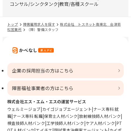
コンサル/シンクタンク
教育/各種スクール
トップ
障害雇用求人を探す
株式会社 トスネット南東北 会津若
松営業所
（障）警備スタッフ
企業の採用担当の方はこちら
障害福祉事業者の方はこちら
株式会社エス・エム・エスの運営サービス
ウェルミージョブ
カイゴジョブエージェント
ナース専科 就
職
ナース専科 転職
保育士人材バンク
放射線技師人材バンク
検査技師人材バンク
工学技師人材バンク
ケア人材バンク
PT
OT人材バンク
エイチエ
国試黒本治療家エージェント
カイポ