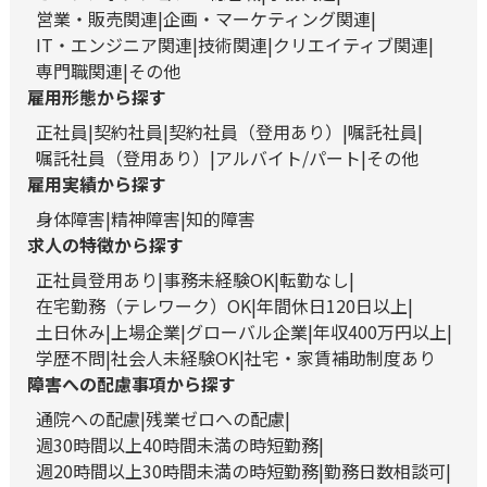
営業・販売関連
企画・マーケティング関連
IT・エンジニア関連
技術関連
クリエイティブ関連
専門職関連
その他
雇用形態から探す
正社員
契約社員
契約社員（登用あり）
嘱託社員
嘱託社員（登用あり）
アルバイト/パート
その他
雇用実績から探す
身体障害
精神障害
知的障害
求人の特徴から探す
正社員登用あり
事務未経験OK
転勤なし
在宅勤務（テレワーク）OK
年間休日120日以上
土日休み
上場企業
グローバル企業
年収400万円以上
学歴不問
社会人未経験OK
社宅・家賃補助制度あり
障害への配慮事項から探す
通院への配慮
残業ゼロへの配慮
週30時間以上40時間未満の時短勤務
週20時間以上30時間未満の時短勤務
勤務日数相談可