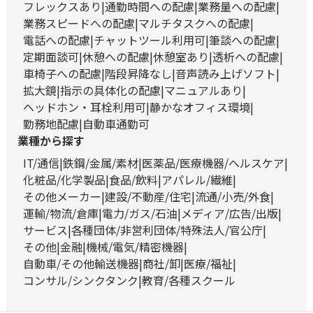
フレックスあり
通勤時間への配慮
業務量への配慮
業務スピードへの配慮
マルチタスクへの配慮
電話への配慮
チャットツール利用可
筆談への配慮
定期面談可
休憩への配慮
休憩室あり
透析への配慮
車椅子への配慮
階段昇降なし
音声読み上げソフト
拡大鏡
指示の具体化の配慮
マニュアルあり
ヘッドホン・耳栓利用可
静かなオフィス環境
勤務地配慮
自動車通勤可
業種から探す
IT/通信
鉄鋼/金属/素材
医薬品/医療機器/ヘルスケア
化粧品/化学製品
食品/飲料
アパレル/繊維
その他メーカー
建設/不動産/住宅
流通/小売/外食
運輸/物流/倉庫
電力/ガス/石油
メディア/広告/出版
サービス
各種団体/非営利団体/特殊法人/官公庁
その他
金融
機械/電気/精密機器
自動車/その他輸送機器
商社/卸
医療/福祉
コンサル/シンクタンク
教育/各種スクール