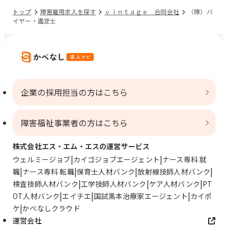
トップ
障害雇用求人を探す
ｖｉｎｔａｇｅ 合同会社
（障）バ
イヤー・鑑定士
企業の採用担当の方はこちら
障害福祉事業者の方はこちら
株式会社エス・エム・エスの運営サービス
ウェルミージョブ
カイゴジョブエージェント
ナース専科 就
職
ナース専科 転職
保育士人材バンク
放射線技師人材バンク
検査技師人材バンク
工学技師人材バンク
ケア人材バンク
PT
OT人材バンク
エイチエ
国試黒本治療家エージェント
カイポ
ケ
かべなしクラウド
運営会社