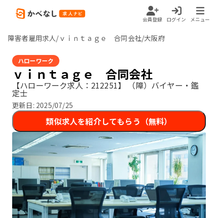
会員登録
ログイン
メニュー
障害者雇用求人/ｖｉｎｔａｇｅ 合同会社/大阪府
ハローワーク
ｖｉｎｔａｇｅ 合同会社
【ハローワーク求人：212251】
（障）バイヤー・鑑
定士
更新日:
2025/07/25
類似求人を紹介してもらう（無料）