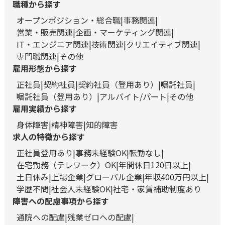
職種から探す
オープンポジション・総合職
事務関連
営業・販売関連
企画・マーケティング関連
IT・エンジニア関連
技術関連
クリエイティブ関連
専門職関連
その他
雇用形態から探す
正社員
契約社員
契約社員（登用あり）
嘱託社員
嘱託社員（登用あり）
アルバイト/パート
その他
雇用実績から探す
身体障害
精神障害
知的障害
求人の特徴から探す
正社員登用あり
事務未経験OK
転勤なし
在宅勤務（テレワーク）OK
年間休日120日以上
土日休み
上場企業
グローバル企業
年収400万円以上
学歴不問
社会人未経験OK
社宅・家賃補助制度あり
障害への配慮事項から探す
通院への配慮
残業ゼロへの配慮