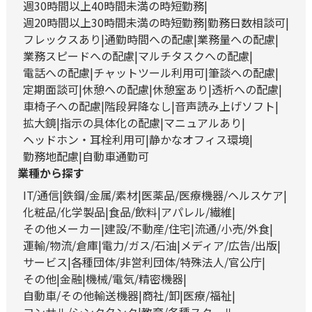
週30時間以上40時間未満の時短勤務
週20時間以上30時間未満の時短勤務
勤務日数相談可
フレックスあり
通勤時間への配慮
業務量への配慮
業務スピードへの配慮
マルチタスクへの配慮
電話への配慮
チャットツール利用可
筆談への配慮
定期面談可
休憩への配慮
休憩室あり
透析への配慮
車椅子への配慮
階段昇降なし
音声読み上げソフト
拡大鏡
指示の具体化の配慮
マニュアルあり
ヘッドホン・耳栓利用可
静かなオフィス環境
勤務地配慮
自動車通勤可
業種から探す
IT/通信
鉄鋼/金属/素材
医薬品/医療機器/ヘルスケア
化粧品/化学製品
食品/飲料
アパレル/繊維
その他メーカー
建設/不動産/住宅
流通/小売/外食
運輸/物流/倉庫
電力/ガス/石油
メディア/広告/出版
サービス
各種団体/非営利団体/特殊法人/官公庁
その他
金融
機械/電気/精密機器
自動車/その他輸送機器
商社/卸
医療/福祉