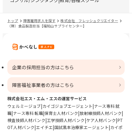
コンサル/シンクタンク
教育/各種スクール
トップ
障害雇用求人を探す
株式会社 フレッシュクリエイター
（障）食品製造担当【福知山サプライセンター】
企業の採用担当の方はこちら
障害福祉事業者の方はこちら
株式会社エス・エム・エスの運営サービス
ウェルミージョブ
カイゴジョブエージェント
ナース専科 就
職
ナース専科 転職
保育士人材バンク
放射線技師人材バンク
検査技師人材バンク
工学技師人材バンク
ケア人材バンク
PT
OT人材バンク
エイチエ
国試黒本治療家エージェント
カイポ