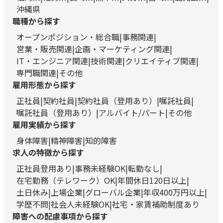
沖縄県
職種から探す
オープンポジション・総合職
事務関連
営業・販売関連
企画・マーケティング関連
IT・エンジニア関連
技術関連
クリエイティブ関連
専門職関連
その他
雇用形態から探す
正社員
契約社員
契約社員（登用あり）
嘱託社員
嘱託社員（登用あり）
アルバイト/パート
その他
雇用実績から探す
身体障害
精神障害
知的障害
求人の特徴から探す
正社員登用あり
事務未経験OK
転勤なし
在宅勤務（テレワーク）OK
年間休日120日以上
土日休み
上場企業
グローバル企業
年収400万円以上
学歴不問
社会人未経験OK
社宅・家賃補助制度あり
障害への配慮事項から探す