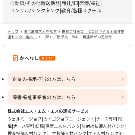
自動車/その他輸送機器
商社/卸
医療/福祉
コンサル/シンクタンク
教育/各種スクール
トップ
障害雇用求人を探す
株式会社三葉 ＣＯＭＰＡＳＳ発達支
援センター熊本
（障）／指導員／熊本／発達障がい児指導
企業の採用担当の方はこちら
障害福祉事業者の方はこちら
株式会社エス・エム・エスの運営サービス
ウェルミージョブ
カイゴジョブエージェント
ナース専科 就
職
ナース専科 転職
保育士人材バンク
放射線技師人材バンク
検査技師人材バンク
工学技師人材バンク
ケア人材バンク
PT