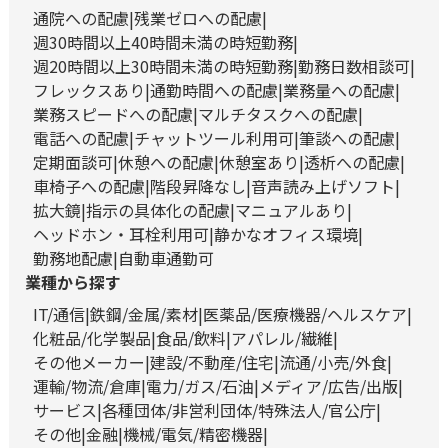
通院への配慮
残業ゼロへの配慮
週30時間以上40時間未満の時短勤務
週20時間以上30時間未満の時短勤務
勤務日数相談可
フレックスあり
通勤時間への配慮
業務量への配慮
業務スピードへの配慮
マルチタスクへの配慮
電話への配慮
チャットツール利用可
筆談への配慮
定期面談可
休憩への配慮
休憩室あり
透析への配慮
車椅子への配慮
階段昇降なし
音声読み上げソフト
拡大鏡
指示の具体化の配慮
マニュアルあり
ヘッドホン・耳栓利用可
静かなオフィス環境
勤務地配慮
自動車通勤可
業種から探す
IT/通信
鉄鋼/金属/素材
医薬品/医療機器/ヘルスケア
化粧品/化学製品
食品/飲料
アパレル/繊維
その他メーカー
建設/不動産/住宅
流通/小売/外食
運輸/物流/倉庫
電力/ガス/石油
メディア/広告/出版
サービス
各種団体/非営利団体/特殊法人/官公庁
その他
金融
機械/電気/精密機器