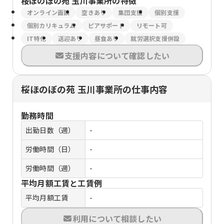
桜ほのぼの苑 玉川事業所
の特徴
オンライン面談
空きあり
集団支援
個別支援
個別カリキュラム
ピアサポート
リモート可
IT特化
送迎あり
昼食あり
就労選択支援併設
支援内容について確認したい
桜ほのぼの苑 玉川事業所の仕事内容
勤務時間
出勤日数（週）
-
労働時間（日）
-
労働時間（週）
-
平均月額工賃と工賃例
平均月額工賃
-
利用について相談したい