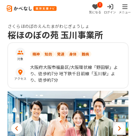
0
気になる
ログイン
メニュー
さくらほのぼのえんたまがわじぎょうしょ
桜ほのぼの苑 玉川事業所
精神
知的
発達
身体
難病
対象
大阪府
大阪市福島区
/大阪環状線「野田駅」よ
り、徒歩約7分 地下鉄千日前線「玉川駅」よ
アクセス
り、徒歩約7分