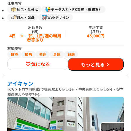
仕事内容
梱包・仕分け
データ入力・PC業務（事務系）
封入・発送
Webデザイン
出勤日数
平均工賃
(週)
(月額)
4日 ※一部、1日/週の利用
45,000円
者等あり
対応障害
精神
知的
発達
身体
難病
気になる
もっと見る
アイキャン
大阪メトロ本町駅(四つ橋線駅より徒歩1分・中央線駅より徒歩5分・御堂
筋線駅より徒歩7分)。