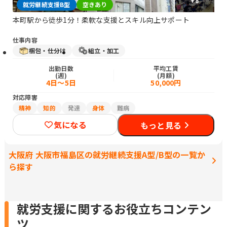
+
8
就労継続支援B型
空きあり
本町駅から徒歩1分！柔軟な支援とスキル向上サポート
仕事内容
梱包・仕分け
組立・加工
出勤日数
平均工賃
(週)
(月額)
4日～5日
50,000円
対応障害
精神
知的
発達
身体
難病
気になる
もっと見る
大阪府 大阪市福島区の就労継続支援A型/B型の一覧か
ら探す
就労支援に関するお役立ちコンテン
ツ