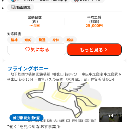
動画編集
出勤日数
平均工賃
(週)
(月額)
～4日
25,000円
対応障害
精神
知的
発達
身体
難病
気になる
もっと見る
フライングポニー
・地下鉄四つ橋線 肥後橋駅 7番出口 徒歩7分 ・京阪中之島線 中之島駅 6
番出口 徒歩15分 ・市営バス75系統 「京町堀1丁目」停留所 徒歩1分
+
4
就労継続支援B型
“働く”を見つめなおす事業所