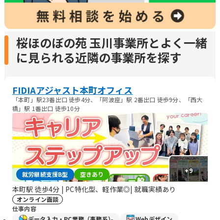
桜ほのぼの苑 玉川事業所とよく一緒
に見られる近隣の事業所を探す
FIDIAアジャスト本町オフィス
「本町」駅23番出口 徒歩4分、「阿波座」駅 2番出口 徒歩9分、「西大
橋」駅 1番出口 徒歩10分
+
9
就労継続支援B型
空きあり
本町駅 徒歩4分 | PC特化型、軽作業◎| 就職実績あり
オンライン面談
仕事内容
データ入力・PC業務（事務系）
Webデザイン