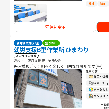
精神
知的
気になる
就労継続支援B型
空きあり
就労支援B型作業所 ひまわり
オンライン面談
近鉄・京阪丹波橋駅 徒歩5分
丹波橋駅近く！明るく楽しく自由な作業所です(^^)
仕事内容
梱包・仕分
組立・加工
データ入
ハンドメイ
出勤
(週