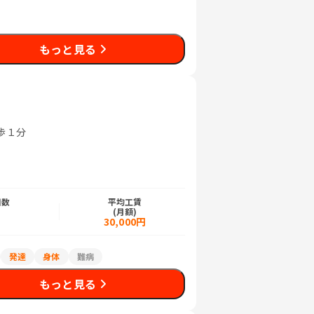
もっと見る
歩１分
日数
平均工賃
)
(月額)
日
30,000円
発達
身体
難病
もっと見る