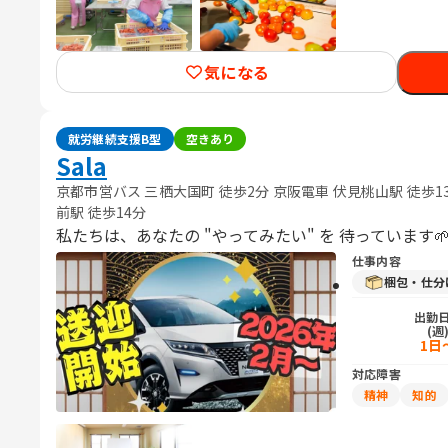
気になる
就労継続支援B型
空きあり
Sala
京都市営バス 三栖大国町 徒歩2分 京阪電車 伏見桃山駅 徒歩13
前駅 徒歩14分
私たちは、あなたの "やってみたい" を 待っています🌱
仕事内容
梱包・仕分
出勤
(週
1日
対応障害
精神
知的