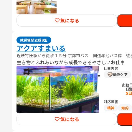
気になる
就労継続支援B型
アクアすまいる
近鉄竹田駅から徒歩１５分 京都市バス 国道赤池バス停 徒
生き物とふれあいながら成長できるやさしいお仕事
仕事内容
動物ケア
出勤
(週
5
対応障害
精神
知的
気になる