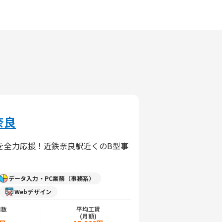
奈良
を全力応援！近鉄奈良駅近くのB型事
データ入力・PC業務（事務系）
Webデザイン
日数
平均工賃
)
(月額)