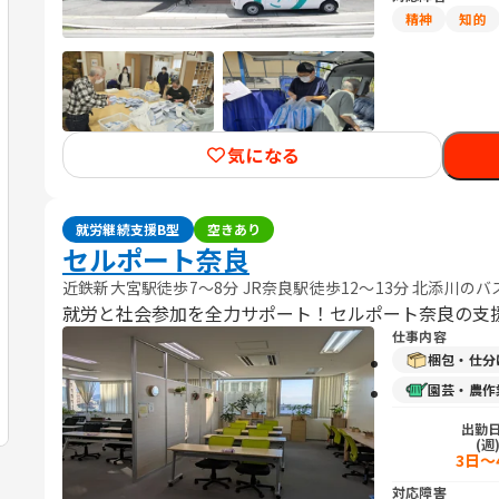
精神
知的
気になる
就労継続支援B型
空きあり
セルポート奈良
近鉄新大宮駅徒歩7〜8分 JR奈良駅徒歩12〜13分 北添川の
就労と社会参加を全力サポート！セルポート奈良の支
仕事内容
梱包・仕分
園芸・農作
出勤
(週
3日～
対応障害