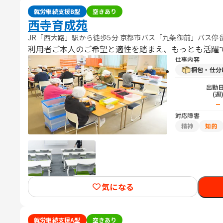
就労継続支援B型
空きあり
西寺育成苑
JR「西大路」駅から徒歩5分 京都市バス「九条御前」バス停
利用者ご本人のご希望と適性を踏まえ、もっとも活躍
仕事内容
梱包・仕分
出勤
(週
_
対応障害
精神
知的
気になる
就労継続支援A型
空きあり