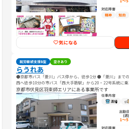
1～
対応障害
精神
知的
気になる
就労継続支援B型
空きあり
らうれあ
●京都市バス「菱川」バス停から、徒歩1分 ●「菱川」までの
西へ徒歩10分の市バス「西大手筋駅」から20・22号系統に乗
南2・特南2号系統に乗車、約20分 <京阪>「淀駅」から、市バス
京都市伏見区羽束師エリアにある事業所です
京駅」から、市バス南2・特南2号系統に乗車、約20分
仕事内容
清掃
出勤
(週
1～
対応障害