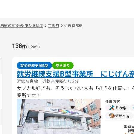
就労継続支援A型/B型を探す
京都府
近鉄京都線
138
件
(
1
-
20
件)
就労継続支援B型
空きあり
就労継続支援B型事業所 にじげん
近鉄奈良線 近鉄奈良駅徒歩2分
サブカル好きも、そうじゃない人も「好きを仕事に」
業所です！
仕事内容
その他
デザイン
出勤
(週