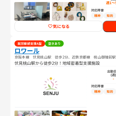
週1～
対応障害
精神
知的
気になる
就労継続支援A型
空きあり
ロワール
京阪本線 伏見桃山駅 徒歩2分、近鉄京都線 桃山御陵前駅
伏見桃山駅から徒歩2分！地域密着型支援施設
出勤
(週
-
対応障害
精神
知的