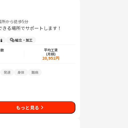
留所から徒歩5分
できる場所でサポートします！
け
組立・加工
日数
平均工賃
)
(月額)
20,951円
発達
身体
難病
もっと見る