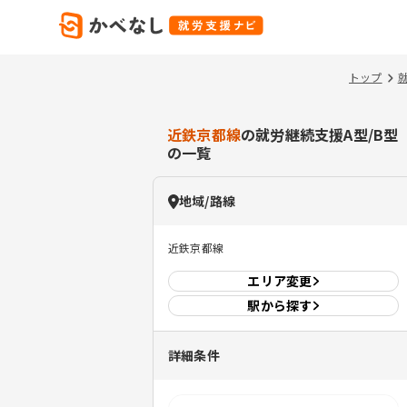
トップ
近鉄京都線
の就労継続支援A型/B型
の一覧
地域/路線
近鉄京都線
エリア
変更
駅から探す
詳細条件