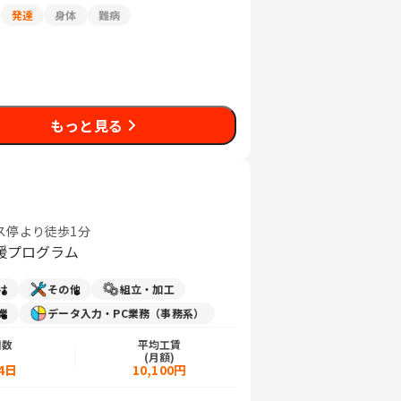
発達
身体
難病
もっと見る
バス停より徒歩1分
援プログラム
け
その他
組立・加工
業
データ入力・PC業務（事務系）
日数
平均工賃
)
(月額)
4日
10,100円