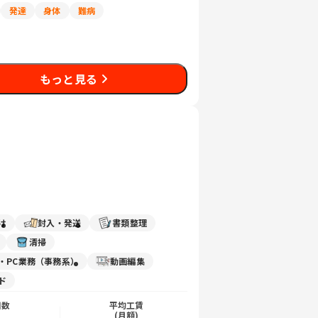
発達
身体
難病
もっと見る
け
封入・発送
書類整理
清掃
力・PC業務（事務系）
動画編集
ド
日数
平均工賃
)
(月額)