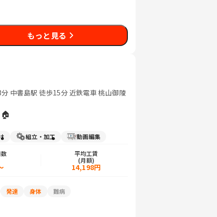
もっと見る
分 中書島駅 徒歩15分 近鉄電車 桃山御陵
🏠
け
組立・加工
動画編集
日数
平均工賃
)
(月額)
～
14,198円
発達
身体
難病