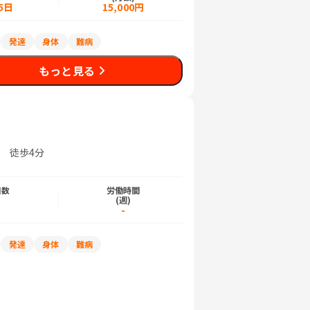
5日
15,000円
発達
身体
難病
もっと見る
 徒歩4分
日数
労働時間
)
(週)
-
発達
身体
難病