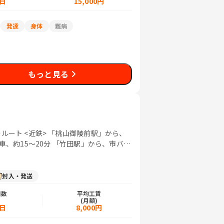
5日
15,000円
発達
身体
難病
もっと見る
ルート <近鉄> 「桃山御陵前駅」から、
車、約15〜20分 「竹田駅」から、市バス
20号系統に乗車、約25分 <JR>「長岡
封入・発送
日数
平均工賃
)
(月額)
5日
8,000円