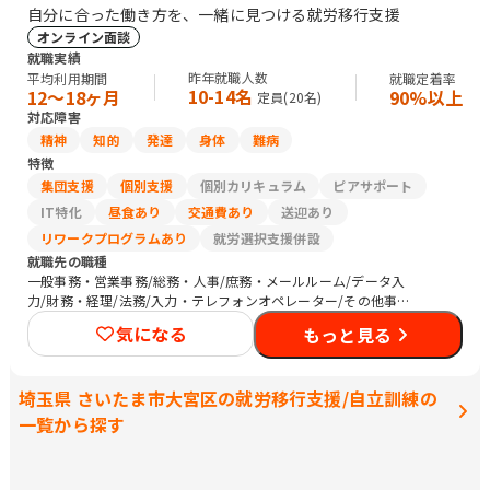
自分に合った働き方を、一緒に見つける就労移行支援
オンライン面談
就職実績
昨年就職人数
平均利用期間
就職定着率
10-14名
12〜18ヶ月
90%以上
定員(
20
名)
対応障害
精神
知的
発達
身体
難病
特徴
集団支援
個別支援
個別カリキュラム
ピアサポート
IT特化
昼食あり
交通費あり
送迎あり
リワークプログラムあり
就労選択支援併設
就職先の職種
一般事務・営業事務/総務・人事/庶務・メールルーム/データ入
力/財務・経理/法務/入力・テレフォンオペレーター/その他事務/
梱包作業/検品/組立・組付け/その他軽作業/Web制作/清掃/農作
気になる
もっと見る
業
埼玉県 さいたま市大宮区の就労移行支援/自立訓練の
一覧から探す