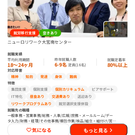
+
9
就労移行支援
空きあり
ニューロリワーク大宮南センター
就職実績
昨年就職人数
平均利用期間
就職定着率
6-9名
18〜24ヶ月
80%以上
定員(
16
名)
対応障害
精神
知的
発達
身体
難病
特徴
集団支援
個別支援
個別カリキュラム
ピアサポート
IT特化
昼食あり
交通費あり
送迎あり
リワークプログラムあり
就労選択支援併設
就職先の職種
一般事務・営業事務/総務・人事/広報/庶務・メールルーム/デー
タ入力/財務・経理/その他事務/梱包作業/検品/組立・組付け/営
業（個人向け）/営業（企業向け）/販売スタッフ・接客/バックヤ
気になる
もっと見る
ード・商品管理/SEプログラマ/セキュリティエンジニア/生産・製