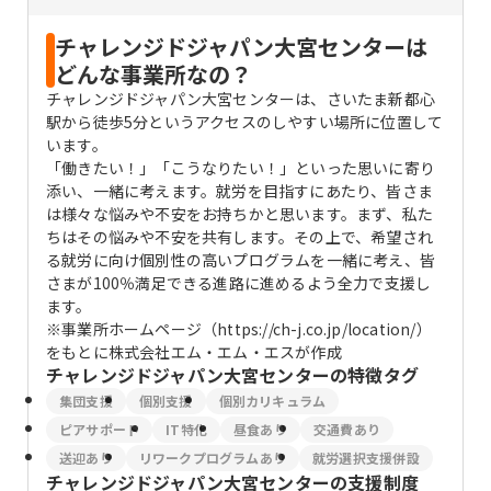
チャレンジドジャパン大宮センターは
どんな事業所なの？
チャレンジドジャパン大宮センターは、さいたま新都心
駅から徒歩5分というアクセスのしやすい場所に位置して
います。
「働きたい！」「こうなりたい！」といった思いに寄り
添い、一緒に考えます。就労を目指すにあたり、皆さま
は様々な悩みや不安をお持ちかと思います。まず、私た
ちはその悩みや不安を共有します。その上で、希望され
る就労に向け個別性の高いプログラムを一緒に考え、皆
さまが100％満足できる進路に進めるよう全力で支援し
ます。
※事業所ホームページ（https://ch-j.co.jp/location/）
をもとに株式会社エム・エム・エスが作成
チャレンジドジャパン大宮センター
の特徴タグ
集団支援
個別支援
個別カリキュラム
ピアサポート
IT特化
昼食あり
交通費あり
送迎あり
リワークプログラムあり
就労選択支援併設
チャレンジドジャパン大宮センター
の支援制度