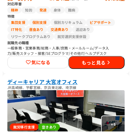
対応障害
精神
知的
発達
身体
難病
特徴
集団支援
個別支援
個別カリキュラム
ピアサポート
IT特化
昼食あり
交通費あり
送迎あり
リワークプログラムあり
就労選択支援併設
就職先の職種
一般事務・営業事務/総務・人事/庶務・メールルーム/データ入
力/販売スタッフ・接客/SEプログラマ/その他IT/ヘルプデスク
気になる
もっと見る
ディーキャリア 大宮オフィス
JR高崎線、宇都宮線、京浜東北線、埼京線
+
6
就労移行支援
空きあり