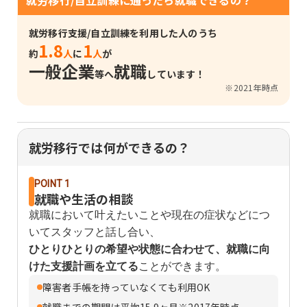
就労移行支援/自立訓練を利用した人のうち
1.8
1
約
人
に
人
が
一般企業
就職
等へ
しています！
※2021年時点
就労移行では何ができるの？
POINT 1
就職や生活の相談
就職において叶えたいことや現在の症状などにつ
いてスタッフと話し合い、
ひとりひとりの希望や状態に合わせて、就職に向
けた支援計画を立てる
ことができます。
障害者手帳を持っていなくても利用OK
就職までの期間は平均15.9ヶ月※2017年時点