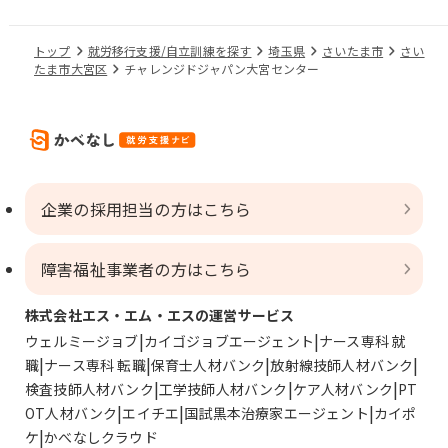
トップ
就労移行支援/自立訓練を探す
埼玉県
さいたま市
さい
たま市大宮区
チャレンジドジャパン大宮センター
企業の採用担当の方はこちら
障害福祉事業者の方はこちら
株式会社エス・エム・エスの運営サービス
ウェルミージョブ
カイゴジョブエージェント
ナース専科 就
職
ナース専科 転職
保育士人材バンク
放射線技師人材バンク
検査技師人材バンク
工学技師人材バンク
ケア人材バンク
PT
OT人材バンク
エイチエ
国試黒本治療家エージェント
カイポ
ケ
かべなしクラウド