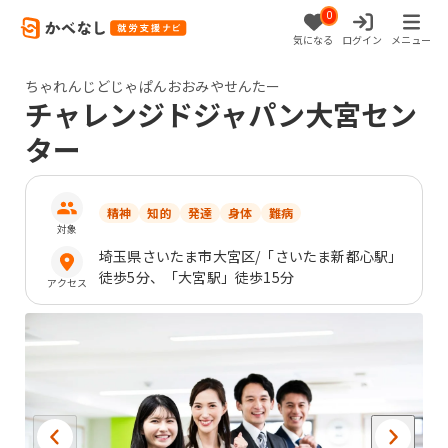
0
気になる
ログイン
メニュー
ちゃれんじどじゃぱんおおみやせんたー
チャレンジドジャパン大宮セン
ター
精神
知的
発達
身体
難病
対象
埼玉県
さいたま市大宮区
/「さいたま新都心駅」
徒歩5分、「大宮駅」徒歩15分
アクセス