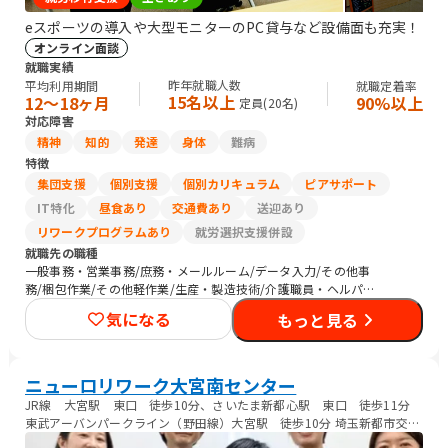
eスポーツの導入や大型モニターのPC貸与など設備面も充実！
オンライン面談
就職実績
昨年就職人数
平均利用期間
就職定着率
15名以上
12〜18ヶ月
90%以上
定員(
20
名)
対応障害
精神
知的
発達
身体
難病
特徴
集団支援
個別支援
個別カリキュラム
ピアサポート
IT特化
昼食あり
交通費あり
送迎あり
リワークプログラムあり
就労選択支援併設
就職先の職種
一般事務・営業事務/庶務・メールルーム/データ入力/その他事
務/梱包作業/その他軽作業/生産・製造技術/介護職員・ヘルパー/
清掃/その他
気になる
もっと見る
ニューロリワーク大宮南センター
JR線 大宮駅 東口 徒歩10分、さいたま新都心駅 東口 徒歩11分
東武アーバンパークライン（野田線）大宮駅 徒歩10分 埼玉新都市交
通 伊奈線 ニューシャトル 大宮駅 徒歩12分