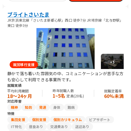
造オペレーション/その他技術/介護職員・ヘルパー/調理師/その
他専門職/清掃/運搬従事者/その他
ブライトさいたま
JR京浜東北線「さいたま新都心駅」西口 徒歩7分 JR埼京線「北与野駅」
東口 徒歩3分
+
5
就労移行支援
静かで落ち着いた雰囲気の中、コミュニケーションが苦手な方
も安心して利用できる事業所です。
就職実績
昨年就職人数
平均利用期間
就職定着率
1~5名
18〜24ヶ月
60%未満
定員(
20
名)
対応障害
精神
知的
発達
身体
難病
特徴
集団支援
個別支援
個別カリキュラム
ピアサポート
IT特化
昼食あり
交通費あり
送迎あり