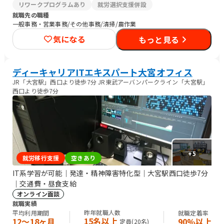
リワークプログラムあり
就労選択支援併設
就職先の職種
一般事務・営業事務/その他事務/清掃/農作業
気になる
もっと見る
ディーキャリアITエキスパート大宮オフィス
JR「大宮駅」西口より徒歩7分 JR東武アーバンパークライン「大宮駅」
西口より徒歩7分
+
5
就労移行支援
空きあり
IT系学習が可能｜発達・精神障害特化型｜大宮駅西口徒歩7分
｜交通費・昼食支給
オンライン面談
就職実績
昨年就職人数
平均利用期間
就職定着率
15名以上
12〜18ヶ月
90%以上
定員(
20
名)