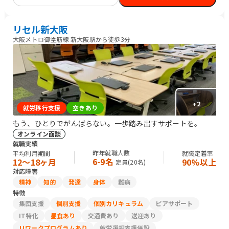
リセル新大阪
大阪メトロ御堂筋線 新大阪駅から徒歩3分
+
2
就労移行支援
空きあり
もう、ひとりでがんばらない。一歩踏み出すサポートを。
オンライン面談
就職実績
昨年就職人数
平均利用期間
就職定着率
6-9名
12〜18ヶ月
90%以上
定員(
20
名)
対応障害
精神
知的
発達
身体
難病
特徴
集団支援
個別支援
個別カリキュラム
ピアサポート
IT特化
昼食あり
交通費あり
送迎あり
リワークプログラムあり
就労選択支援併設