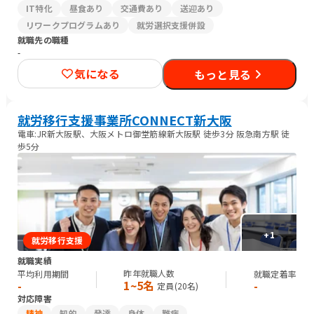
IT特化
昼食あり
交通費あり
送迎あり
リワークプログラムあり
就労選択支援併設
就職先の職種
-
気になる
もっと見る
就労移行支援事業所CONNECT新大阪
電車:JR新大阪駅、大阪メトロ御堂筋線新大阪駅 徒歩3分 阪急南方駅 徒
歩5分
+
1
就労移行支援
就職実績
昨年就職人数
平均利用期間
就職定着率
1~5名
-
-
定員(
20
名)
対応障害
精神
知的
発達
身体
難病