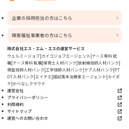
企業の採用担当の方はこちら
障害福祉事業者の方はこちら
株式会社エス・エム・エスの運営サービス
ウェルミージョブ
カイゴジョブエージェント
ナース専科 就
職
ナース専科 転職
保育士人材バンク
放射線技師人材バンク
検査技師人材バンク
工学技師人材バンク
ケア人材バンク
PT
OT人材バンク
エイチエ
国試黒本治療家エージェント
カイポ
ケ
かべなしクラウド
運営会社
プライバシーポリシー
利用規約
サイトマップ
運営へのお問い合わせ