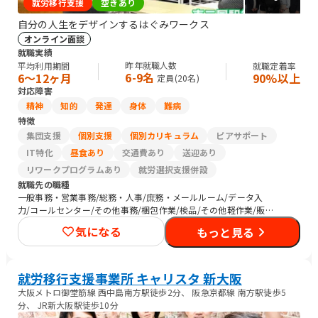
就労移行支援
空きあり
自分の人生をデザインするはぐみワークス
オンライン面談
就職実績
昨年就職人数
平均利用期間
就職定着率
6-9名
6〜12ヶ月
90%以上
定員(
20
名)
対応障害
精神
知的
発達
身体
難病
特徴
集団支援
個別支援
個別カリキュラム
ピアサポート
IT特化
昼食あり
交通費あり
送迎あり
リワークプログラムあり
就労選択支援併設
就職先の職種
一般事務・営業事務/総務・人事/庶務・メールルーム/データ入
力/コールセンター/その他事務/梱包作業/検品/その他軽作業/販
売スタッフ・接客/SEプログラマ/その他IT/ヘルプデスク/CADオ
気になる
もっと見る
ペレーター/介護職員・ヘルパー/清掃/警備/トラック運転手/その
他
就労移行支援事業所 キャリスタ 新大阪
大阪メトロ御堂筋線 西中島南方駅徒歩2分、 阪急京都線 南方駅徒歩5
分、 JR新大阪駅徒歩10分