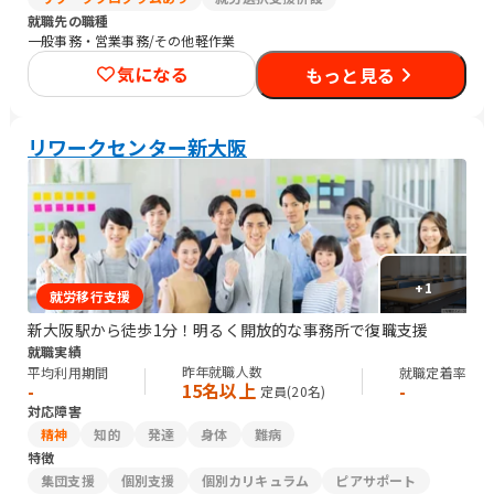
就職先の職種
一般事務・営業事務/その他軽作業
気になる
もっと見る
リワークセンター新大阪
+
1
就労移行支援
新大阪駅から徒歩1分！明るく開放的な事務所で復職支援
就職実績
昨年就職人数
平均利用期間
就職定着率
15名以上
-
-
定員(
20
名)
対応障害
精神
知的
発達
身体
難病
特徴
集団支援
個別支援
個別カリキュラム
ピアサポート