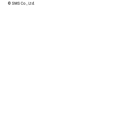
© SMS Co., Ltd.