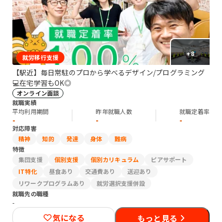
+
8
就労移行支援
【駅近】毎日常駐のプロから学べるデザイン/プログラミング
💻在宅学習もOK◎
オンライン面談
就職実績
平均利用期間
昨年就職人数
就職定着率
-
-
-
対応障害
精神
知的
発達
身体
難病
特徴
集団支援
個別支援
個別カリキュラム
ピアサポート
IT特化
昼食あり
交通費あり
送迎あり
リワークプログラムあり
就労選択支援併設
就職先の職種
-
気になる
もっと見る