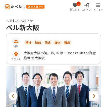
0
気になる
ログイン
メニュー
べるしんおおさか
ベル新大阪
精神
知的
発達
身体
難病
対象
大阪府
大阪市淀川区
/JR線・Oosaka Metor御堂
筋線 新大阪駅
アクセス