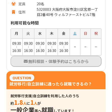
定員
20名
5320003 大阪府大阪市淀川区宮原一丁
住所
目2番40号 ウィルファーストビル7階
利用可能な時間
月
火
水
木
金
土
日
祝
09:30
09:30
09:30
09:30
09:30
−
−
−
16:30
16:30
16:30
16:30
16:30
無料相談・体験予約はこちらから
QUESTION
就労移行/自立訓練に通ったら就職できるの？
就労移行支援/自立訓練を利用した人のうち
1.8
1
約
人
に
人
が
一般企業
就職
等へ
しています！