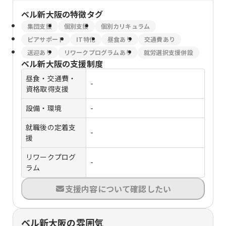
ベル新大阪
の特徴タグ
集団支援
個別支援
個別カリキュラム
ピアサポート
IT特化
昼食あり
交通費あり
送迎あり
リワークプログラムあり
就労選択支援併設
ベル新大阪
の支援制度
昼食・交通費・
-
資格取得支援
設備・環境
-
就職後の定着支
-
援
リワークプログ
-
ラム
支援内容について確認したい
ベル新大阪の雰囲気