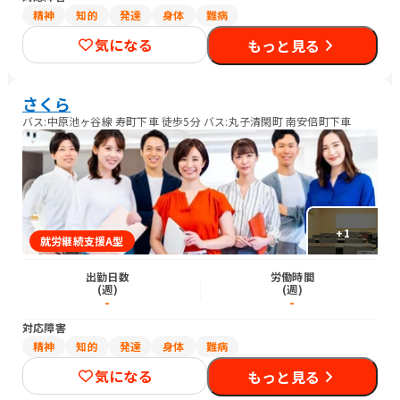
精神
知的
発達
身体
難病
気になる
もっと見る
さくら
バス:中原池ヶ谷線 寿町下車 徒歩5分 バス:丸子清閑町 南安倍町下車
+
1
就労継続支援A型
出勤日数
労働時間
(週)
(週)
-
-
対応障害
精神
知的
発達
身体
難病
気になる
もっと見る