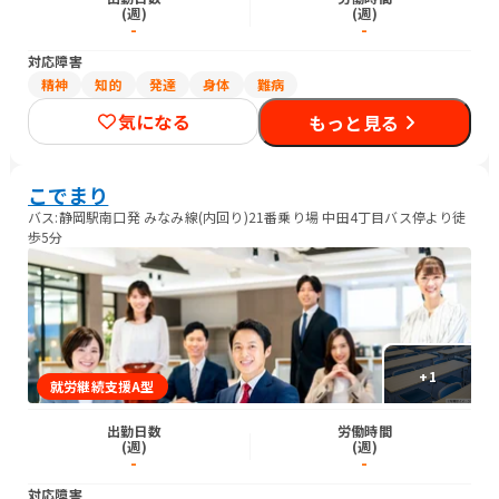
(週)
(週)
-
-
対応障害
精神
知的
発達
身体
難病
気になる
もっと見る
こでまり
バス:静岡駅南口発 みなみ線(内回り)21番乗り場 中田4丁目バス停より徒
歩5分
+
1
就労継続支援A型
出勤日数
労働時間
(週)
(週)
-
-
対応障害