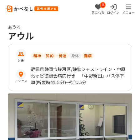
0
気になる
ログイン
メニュー
あうる
アウル
精神
知的
発達
身体
難病
対象
静岡県
静岡市駿河区
/静鉄ジャストライン・中原
池ヶ谷徳洲会病院行き 「中野新田」バス停下
アクセス
車(所要時間15分)→徒歩5分