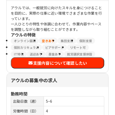
アウルでは、一般就労に向けたスキルを身につけること
を目的に、実際の仕事に近い環境でさまざまな作業を行
っています。
一人ひとりの特性や体調に合わせて、作業内容やペース
を調整しながら取り組むことができます。
アウル
の特徴
オンライン面談
空きあり
集団支援
個別支援
個別カリキュラム
ピアサポート
リモート可
IT特化
送迎あり
昼食あり
就労選択支援併設
支援内容について確認したい
アウルの募集中の求人
勤務時間
出勤日数（週）
5~6
労働時間（日）
4