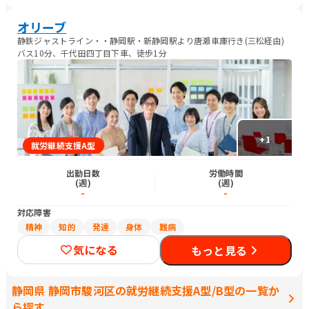
オリーブ
静鉄ジャストライン・・静岡駅・新静岡駅より唐瀬車庫行き(三松経由)
バス10分、千代田四丁目下車、徒歩1分
+
1
就労継続支援A型
出勤日数
労働時間
(週)
(週)
-
-
対応障害
精神
知的
発達
身体
難病
気になる
もっと見る
静岡県 静岡市駿河区の就労継続支援A型/B型の一覧か
ら探す