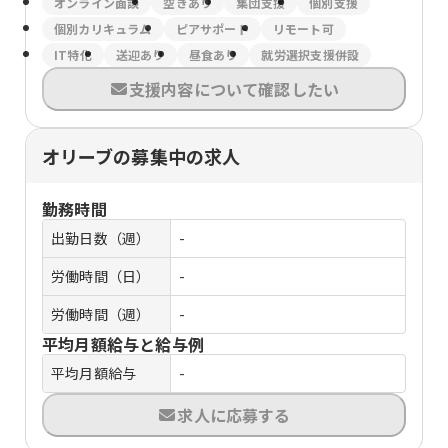
オンライン面談
空きあり
集団支援
個別支援
個別カリキュラム
ピアサポート
リモート可
IT特化
送迎あり
昼食あり
就労選択支援併設
支援内容について確認したい
オリーブの募集中の求人
勤務時間
出勤日数（週）
-
労働時間（日）
-
労働時間（週）
-
平均月額給与と給与例
平均月額給与
-
求人に応募する