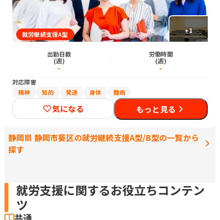
+
1
就労継続支援A型
出勤日数
労働時間
(週)
(週)
-
-
対応障害
精神
知的
発達
身体
難病
気になる
もっと見る
静岡県 静岡市葵区の就労継続支援A型/B型の一覧から
探す
就労支援に関するお役立ちコンテン
ツ
共通