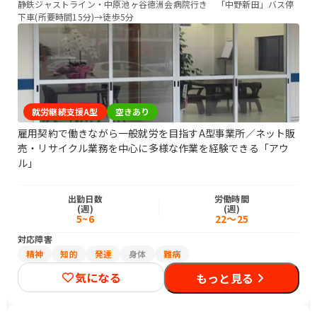
静鉄ジャストライン・中原池ヶ谷徳洲会病院行き 「中野新田」バス停
下車(所要時間15分)→徒歩5分
就労継続支援A型
空きあり
雇用契約で働きながら一般就労を目指すA型事業所／ネット販
売・リサイクル業務を中心に多様な作業を経験できる「アウ
ル」
出勤日数
労働時間
(週)
(週)
5~6
22～25
対応障害
精神
知的
発達
身体
難病
気になる
もっと見る