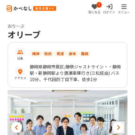
0
気になる
ログイン
メニュー
おりーぶ
オリーブ
精神
知的
発達
身体
難病
対象
静岡県
静岡市葵区
/静鉄ジャストライン・・静岡
駅・新静岡駅より唐瀬車庫行き(三松経由) バス
アクセス
10分、千代田四丁目下車、徒歩1分