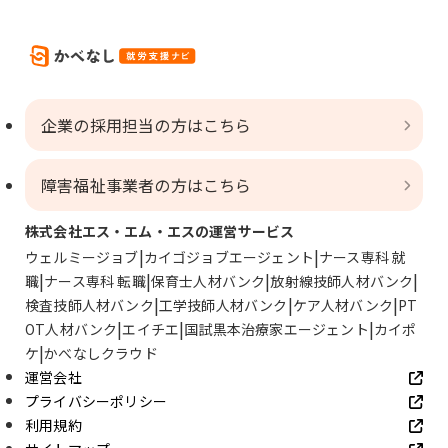
企業の採用担当の方はこちら
障害福祉事業者の方はこちら
株式会社エス・エム・エスの運営サービス
ウェルミージョブ
カイゴジョブエージェント
ナース専科 就
職
ナース専科 転職
保育士人材バンク
放射線技師人材バンク
検査技師人材バンク
工学技師人材バンク
ケア人材バンク
PT
OT人材バンク
エイチエ
国試黒本治療家エージェント
カイポ
ケ
かべなしクラウド
運営会社
プライバシーポリシー
利用規約