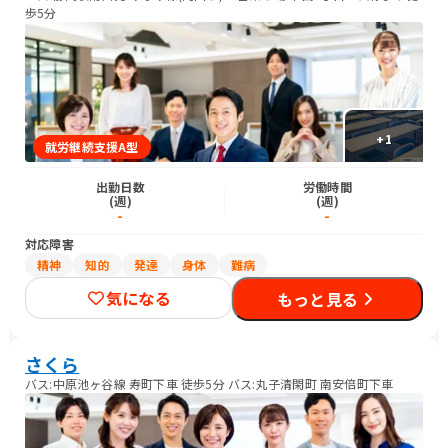
歩5分
+
1
就労継続支援A型
出勤日数
労働時間
(週)
(週)
-
-
対応障害
精神
知的
発達
身体
難病
気になる
もっと見る
さくら
バス:中原池ヶ谷線 寿町下車 徒歩5分 バス:丸子清閑町 南安倍町下車