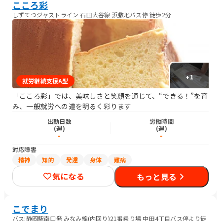
こころ彩
しずてつジャストライン 石田大谷線 浜敷地バス停 徒歩2分
+
1
就労継続支援A型
「こころ彩」では、美味しさと笑顔を通じて、“できる！”を育
み、一般就労への道を明るく彩ります
出勤日数
労働時間
(週)
(週)
-
-
対応障害
精神
知的
発達
身体
難病
気になる
もっと見る
こでまり
バス:静岡駅南口発 みなみ線(内回り)21番乗り場 中田4丁目バス停より徒