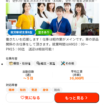
駅」 徒歩3分 電車:JRおおさか東線「永和駅」 徒歩7分 電車:近鉄奈良線
「永和駅」 徒歩7分
+
5
就労継続支援B型
空きあり
働きたいを応援します！仕事は軽作業がメインです。車の部品
関係のお仕事をして頂きます。就業時間はAM10：00～
PM15：00迄 送迎は相談可能！
仕事内容
梱包・仕分け
組立・加工
その他
出勤日数
平均工賃
(週)
(月額)
～５日
30,000円
対応障害
精神
知的
発達
身体
難病
気になる
もっと見る