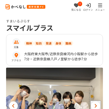
0
気になる
ログイン
メニュー
すまいるぷらす
スマイルプラス
精神
知的
発達
身体
難病
対象
大阪府
東大阪市
/近鉄奈良線河内小阪駅から徒歩
7分・近鉄奈良線八戸ノ里駅から徒歩7分
アクセス