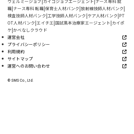
ウェルミージョブ
カイゴジョブエージェント
ナース専科 就
職
ナース専科 転職
保育士人材バンク
放射線技師人材バンク
検査技師人材バンク
工学技師人材バンク
ケア人材バンク
PT
OT人材バンク
エイチエ
国試黒本治療家エージェント
カイポ
ケ
かべなしクラウド
運営会社
プライバシーポリシー
利用規約
サイトマップ
運営へのお問い合わせ
© SMS Co., Ltd.