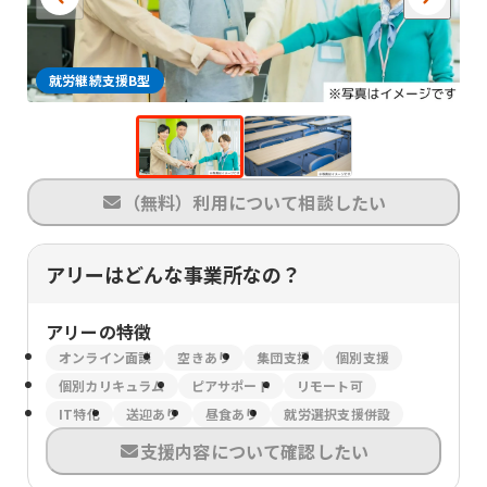
就労継続支援B型
（無料）利用について相談したい
アリーはどんな事業所なの？
アリー
の特徴
オンライン面談
空きあり
集団支援
個別支援
個別カリキュラム
ピアサポート
リモート可
IT特化
送迎あり
昼食あり
就労選択支援併設
支援内容について確認したい