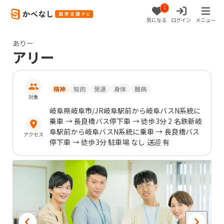
0
気になる
ログイン
メニュー
ありー
アリー
精神
知的
発達
身体
難病
対象
岐阜県
岐阜市
/JR岐阜駅前から岐阜バスN系統に
乗車 → 長良橋バス停下車 → 徒歩3分 2 名鉄新岐
阜駅前から岐阜バスN系統に乗車 → 長良橋バス
アクセス
停下車 → 徒歩3分 駐車場 なし 送迎 有