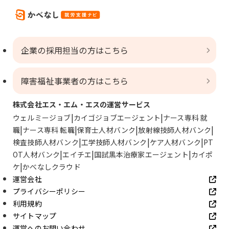
企業の採用担当の方はこちら
障害福祉事業者の方はこちら
株式会社エス・エム・エスの運営サービス
ウェルミージョブ
カイゴジョブエージェント
ナース専科 就
職
ナース専科 転職
保育士人材バンク
放射線技師人材バンク
検査技師人材バンク
工学技師人材バンク
ケア人材バンク
PT
OT人材バンク
エイチエ
国試黒本治療家エージェント
カイポ
ケ
かべなしクラウド
運営会社
プライバシーポリシー
利用規約
サイトマップ
運営へのお問い合わせ