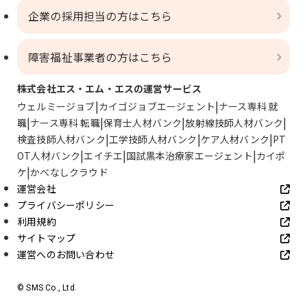
企業の採用担当の方はこちら
障害福祉事業者の方はこちら
株式会社エス・エム・エスの運営サービス
ウェルミージョブ
カイゴジョブエージェント
ナース専科 就
職
ナース専科 転職
保育士人材バンク
放射線技師人材バンク
検査技師人材バンク
工学技師人材バンク
ケア人材バンク
PT
OT人材バンク
エイチエ
国試黒本治療家エージェント
カイポ
ケ
かべなしクラウド
運営会社
プライバシーポリシー
利用規約
サイトマップ
運営へのお問い合わせ
© SMS Co., Ltd.