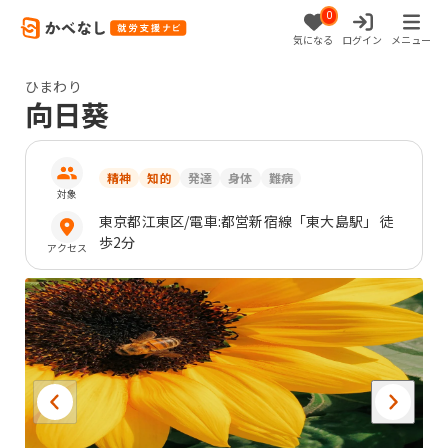
0
気になる
ログイン
メニュー
ひまわり
向日葵
精神
知的
発達
身体
難病
対象
東京都
江東区
/電車:都営新宿線「東大島駅」 徒
歩2分
アクセス