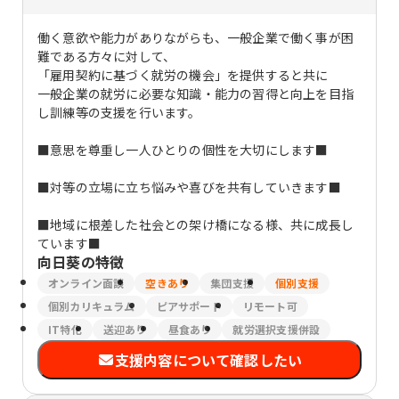
働く意欲や能力がありながらも、一般企業で働く事が困
難である方々に対して、
「雇用契約に基づく就労の機会」を提供すると共に
一般企業の就労に必要な知識・能力の習得と向上を目指
し訓練等の支援を行います。
■意思を尊重し一人ひとりの個性を大切にします■
■対等の立場に立ち悩みや喜びを共有していきます■
■地域に根差した社会との架け橋になる様、共に成長し
ています■
向日葵
の特徴
オンライン面談
空きあり
集団支援
個別支援
個別カリキュラム
ピアサポート
リモート可
IT特化
送迎あり
昼食あり
就労選択支援併設
支援内容について確認したい