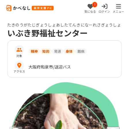
0
気になる
ログイン
メニュー
たきのうがたじぎょうしょあしたてんきになーれさぎょうしょ
いぶき野福祉センター
精神
知的
発達
身体
難病
対象
大阪府
和泉市
/送迎バス
アクセス