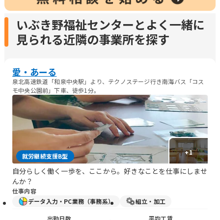
いぶき野福祉センターとよく一緒に
見られる近隣の事業所を探す
愛・あーる
泉北高速鉄道「和泉中央駅」より、テクノステージ行き南海バス「コス
モ中央公園前」下車、徒歩1分。
+
1
就労継続支援B型
自分らしく働く一歩を、ここから。好きなことを仕事にしませ
んか？
仕事内容
データ入力・PC業務（事務系）
組立・加工
出勤日数
平均工賃