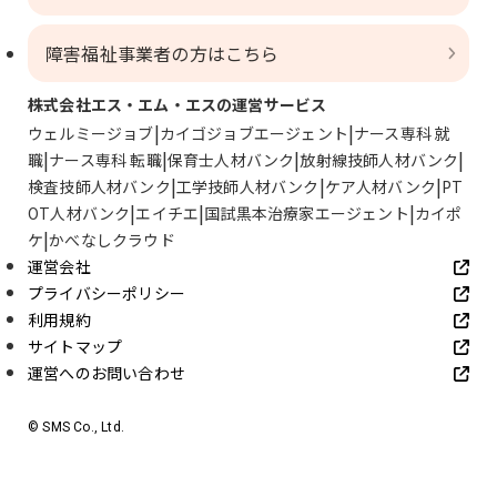
障害福祉事業者の方はこちら
株式会社エス・エム・エスの運営サービス
ウェルミージョブ
カイゴジョブエージェント
ナース専科 就
職
ナース専科 転職
保育士人材バンク
放射線技師人材バンク
検査技師人材バンク
工学技師人材バンク
ケア人材バンク
PT
OT人材バンク
エイチエ
国試黒本治療家エージェント
カイポ
ケ
かべなしクラウド
運営会社
プライバシーポリシー
利用規約
サイトマップ
運営へのお問い合わせ
© SMS Co., Ltd.