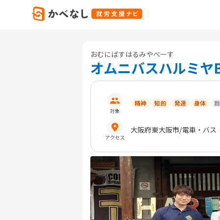
おむにばすはるみやべーす
オムニバスハルミヤB
精神
知的
発達
身体
難
対象
大阪府
東大阪市
/電車・バス
アクセス