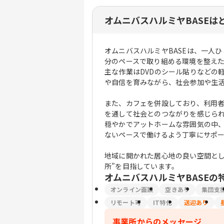
オムニバスハルミヤBASEは
オムニバスハルミヤBASEは、一人
分のペースで取り組める環境を整えた
主な作業はDVDのシール貼りなどの
や自信を育みながら、社会参加や生
また、カフェを併設しており、利用
を通して社会とのつながりを感じら
穏やかでアットホームな雰囲気の中
ないペースで働けるよう丁寧にサポ
地域に開かれた居心地の良い空間とし
所”を目指しています。
オムニバスハルミヤBASE
の
オンライン面談
空きあり
集団支
リモート可
IT特化
送迎あり
事業所からのメッセージ