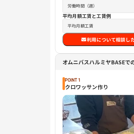
労働時間（週）
平均月額工賃と工賃例
平均月額工賃
利用について相談し
オムニバスハルミヤBASEで
POINT 1
クロワッサン作り