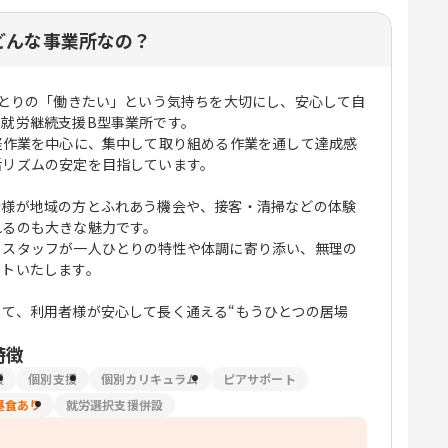
どんな事業所なの？
ひとりの「働きたい」という気持ちを大切にし、安心して自
就労継続支援B型事業所です。
軽作業を中心に、集中して取り組める作業を通して達成感
活リズムの安定を目指しています。
者様が地域の方とふれあう機会や、接客・清掃などの体験
れるのも大きな魅力です。
、スタッフが一人ひとりの特性や体調に寄り添い、無理の
ートいたします。
て、利用者様が安心して長く通える“もうひとつの居場
特徴
援
個別支援
個別カリキュラム
ピアサポート
昼食あり
就労選択支援併設