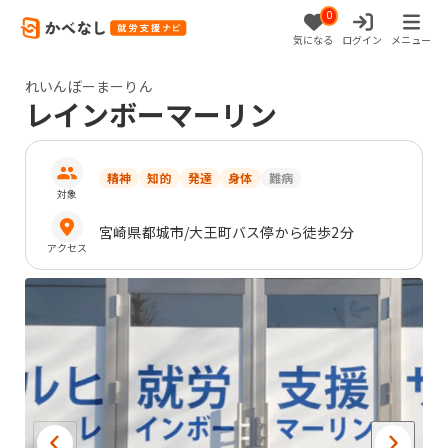
0
気になる
ログイン
メニュー
れいんぼーまーりん
レインボーマーリン
精神
知的
発達
身体
難病
対象
宮崎県
都城市
/大王町バス停から徒歩2分
アクセス