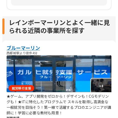
レインボーマーリンとよく一緒に見
られる近隣の事業所を探す
ブルーマーリン
西都城駅より徒歩4分
+
8
就労移行支援
★ゲーム、アプリ開発をゼロから！デザインも！CGモデリン
グも！★ITに特化したプログラムで スキルを取得し高賃金な
一般就労を目指そう！第一線で活躍するプロのエンジニアが講
師に！学習に必要な教材も用意！
就職実績