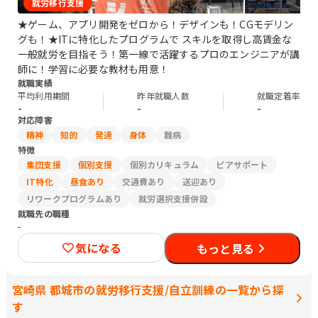
就労移行支援
★ゲーム、アプリ開発をゼロから！デザインも！CGモデリン
グも！★ITに特化したプログラムで スキルを取得し高賃金な
一般就労を目指そう！第一線で活躍するプロのエンジニアが講
師に！学習に必要な教材も用意！
就職実績
平均利用期間
昨年就職人数
就職定着率
-
-
-
対応障害
精神
知的
発達
身体
難病
特徴
集団支援
個別支援
個別カリキュラム
ピアサポート
IT特化
昼食あり
交通費あり
送迎あり
リワークプログラムあり
就労選択支援併設
就職先の職種
-
気になる
もっと見る
宮崎県 都城市の就労移行支援/自立訓練の一覧から探
す