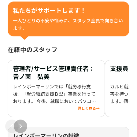
私たちがサポートします！
一人ひとりの不安や悩みに、スタッフ全員で向き合い
ます。
在籍中のスタッフ
管理者/サービス管理責任者：
支援員：
𠮷ノ薗 弘美
レインボーマーリンでは「就労移行支
ガルヒ就労
援」「就労継続支援Ｂ型」事業を行って
害を持つ方
おります。 今後、就職においてパソコン
ます。個々
スキルが必要不可欠となってくると考え
グや職業訓
詳しく見る
→
られます。パソコンに触った事がない方で
て障害者雇
もスタッフが一から丁寧にサポート致し
談ください
ます。スタッフ一同笑顔第一に全力でサポ
レインボーマーリンの特徴