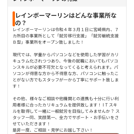
ート・お手伝いをさせていただきます
レインボーマーリンはどんな事業所な
の？
レインボーマーリンは令和４年３月１日に宮崎県内、７
カ所目の事業所として「就労移行支援」「就労継続支援
Ｂ型」事業所をオープン致しました！
現代では、学童からパソコンなどを使用した学習がカリ
キュラム化されつつあり、今後の就職においてもパソコ
ンスキルが必要不可欠となってくると考えられます。パ
ソコンが得意な方から不得意な方、パソコンに触ったこ
とがない方でもスタッフが一から丁寧にサポート致しま
す！
その他、様々なご相談や他機関との連携も十分に行い利
用者様に合ったカリキュラムを提供致します！ I T スキ
ルを取得して一緒に一般就労を目指してみませんか？ ス
タッフ一同、笑顔第一、全力でサポート・お手伝いをさ
せていただきます！
是非一度、ご相談・見学にお越し下さい！