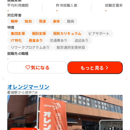
平均利用期間
昨年就職人数
就職定着率
-
-
-
対応障害
精神
知的
発達
身体
難病
特徴
集団支援
個別支援
個別カリキュラム
ピアサポート
IT特化
昼食あり
交通費あり
送迎あり
リワークプログラムあり
就労選択支援併設
就職先の職種
-
気になる
もっと見る
オレンジマーリン
都城駅から徒歩7分
+
7