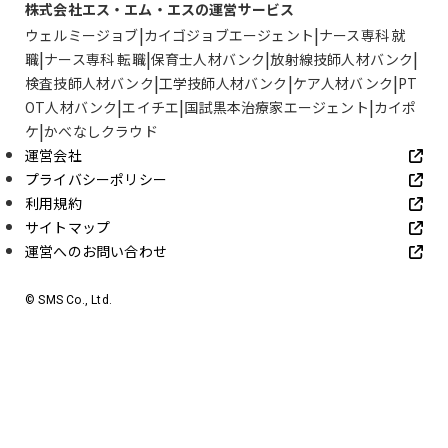
株式会社エス・エム・エスの運営サービス
ウェルミージョブ
カイゴジョブエージェント
ナース専科 就
職
ナース専科 転職
保育士人材バンク
放射線技師人材バンク
検査技師人材バンク
工学技師人材バンク
ケア人材バンク
PT
OT人材バンク
エイチエ
国試黒本治療家エージェント
カイポ
ケ
かべなしクラウド
運営会社
プライバシーポリシー
利用規約
サイトマップ
運営へのお問い合わせ
© SMS Co., Ltd.