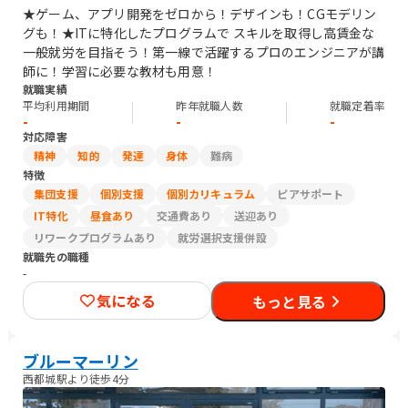
★ゲーム、アプリ開発をゼロから！デザインも！CGモデリン
グも！★ITに特化したプログラムで スキルを取得し高賃金な
一般就労を目指そう！第一線で活躍するプロのエンジニアが講
師に！学習に必要な教材も用意！
就職実績
平均利用期間
昨年就職人数
就職定着率
-
-
-
対応障害
精神
知的
発達
身体
難病
特徴
集団支援
個別支援
個別カリキュラム
ピアサポート
IT特化
昼食あり
交通費あり
送迎あり
リワークプログラムあり
就労選択支援併設
就職先の職種
-
気になる
もっと見る
ブルーマーリン
西都城駅より徒歩4分