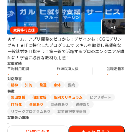
+
8
就労移行支援
★ゲーム、アプリ開発をゼロから！デザインも！CGモデリン
グも！★ITに特化したプログラムで スキルを取得し高賃金な
一般就労を目指そう！第一線で活躍するプロのエンジニアが講
師に！学習に必要な教材も用意！
就職実績
平均利用期間
昨年就職人数
就職定着率
-
-
-
対応障害
精神
知的
発達
身体
難病
特徴
集団支援
個別支援
個別カリキュラム
ピアサポート
IT特化
昼食あり
交通費あり
送迎あり
リワークプログラムあり
就労選択支援併設
就職先の職種
-
気になる
もっと見る