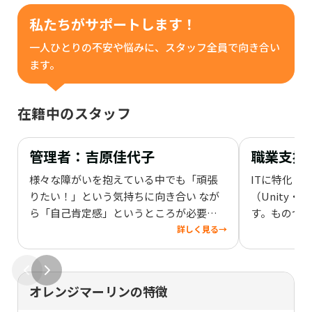
私たちがサポートします！
一人ひとりの不安や悩みに、スタッフ全員で向き合い
ます。
在籍中のスタッフ
管理者：吉原佳代子
職業支援
様々な障がいを抱えている中でも「頑張
ITに特化し
りたい！」という気持ちに向き合い なが
（Unity・
ら「自己肯定感」というところが必要だ
す。ものつ
と思います。自分の良い面を見 付け伸ば
がら 色んな
詳しく見る
→
していく事で今後の道がひらけていける
思います！
様に、様々な発見・経験を して頂ければ
と思います。
オレンジマーリンの特徴