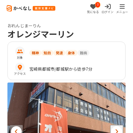
0
気になる
ログイン
メニュー
おれんじまーりん
オレンジマーリン
精神
知的
発達
身体
難病
対象
宮崎県
都城市
/都城駅から徒歩7分
アクセス